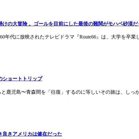
指した命懸けの大冒険 。ゴールを目前にした最後の難関がモハベ砂漠
60年代に放映されたテレビドラマ『Route66』は、大学を
４日のショートトリップ
換えると鹿児島〜青森間を「往復」するのに等しいその旅は、し
も、古き良きアメリカは健在だった