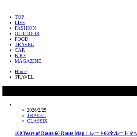
TOP
LIFE
FASHION
OUTDOOR
FOOD
TRAVEL
CAR
BIKE
MAGAZINE
Home
TRAVEL
カテゴリー：TRAVEL
2026/2/25
TRAVEL
CLASSIX
100 Years of Route 66 Route Map｜ルート66全ルート