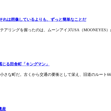
みよう！ それは想像しているよりも、ずっと簡単なことだ
ステアリングを握ったのは、ムーンアイズUSA（MOONEYE
しこに感じる田舎町「キングマン」
さな町だ。古くから交通の要衝として栄え、旧道のルート66(R
の遺産