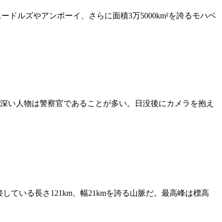
ニードルズやアンボーイ、さらに面積3万5000km²を誇るモハベ
深い人物は警察官であることが多い。日没後にカメラを抱え
接している長さ121km、幅21kmを誇る山脈だ。最高峰は標高