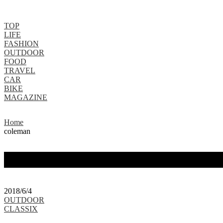
TOP
LIFE
FASHION
OUTDOOR
FOOD
TRAVEL
CAR
BIKE
MAGAZINE
Home
coleman
タグ：coleman
2018/6/4
OUTDOOR
CLASSIX