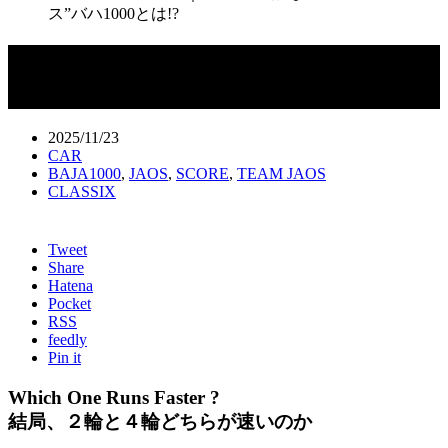
ス”バハ1000とは!?
ABOUT BAJA 1000｜“世界一過酷なオ
フロードレース”バハ1000とは!?
2025/11/23
CAR
BAJA1000
,
JAOS
,
SCORE
,
TEAM JAOS
CLASSIX
Tweet
Share
Hatena
Pocket
RSS
feedly
Pin it
Which One Runs Faster ?
結局、２輪と４輪どちらが速いのか