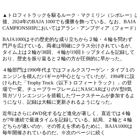
▲トロフィトラックを駆るルーク・マクミリン（シボレー）は20
後、2024年のBAJA 1000でも優勝を飾っている。なお、BAJA 
CAMPIONSHIPにおいてはアラン・アンプディア（フォー
BAJA1000はその歴史的な成り立ちから２輪・４輪を問わず
門戸を広げている。両者は明確にクラス分けされているが、
タイム上は２輪が38回、４輪が19回トップタイムを記録して
おり、歴史を振り返ると２輪の方が圧倒的に早かった。
４輪部門は1990年代まではフォルクスワーゲン・タイプ１の
エンジンを積んだバギーが中心となっていたが、1994年に設
けられた「Trophy Truck（以下トロフィートラック）」の登
場で一変。チューブラーフレームにNASCARばりのV型8気
筒ガソリンエンジンを搭載したワークスチームが参加するよ
うになり、記録は大幅に更新されるようになった。
近年はさらに4WD化するなど進化が著しく、直近では４輪
が7年連続で最速タイムを記録している。結局、２輪と４輪
どちらが速いのか、その答えを求めるために、BAJA1000は
毎年開催されているのだ。※次のページに続く