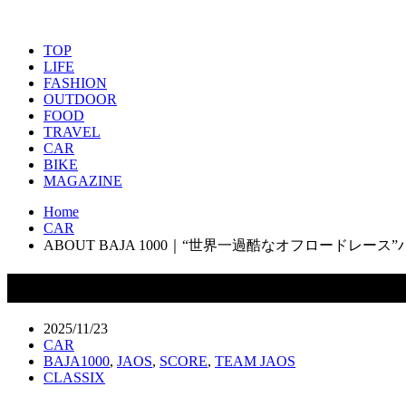
TOP
LIFE
FASHION
OUTDOOR
FOOD
TRAVEL
CAR
BIKE
MAGAZINE
Home
CAR
ABOUT BAJA 1000｜“世界一過酷なオフロードレース”バ
ABOUT BAJA 1000｜“世界一過酷なオ
2025/11/23
CAR
BAJA1000
,
JAOS
,
SCORE
,
TEAM JAOS
CLASSIX