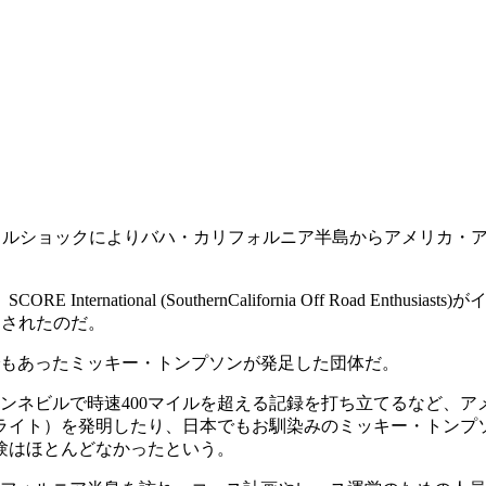
起こったオイルショックによりバハ・カリフォルニア半島からアメリ
ational (SouthernCalifornia Off Road Enthu
開されたのだ。
モーターでもあったミッキー・トンプソンが発足した団体だ。
、ボンネビルで時速400マイルを超える記録を打ち立てるなど、
ライト）を発明したり、日本でもお馴染みのミッキー・トンプ
経験はほとんどなかったという。