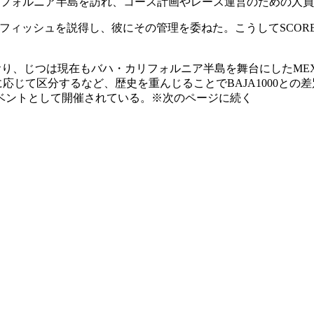
り、バハ・カリフォルニア半島を訪れ、コース計画やレース運営のため
ッシュを説得し、彼にその管理を委ねた。こうしてSCOREInter
、じつは現在もバハ・カリフォルニア半島を舞台にしたMEXIC
式に応じて区分するなど、歴史を重んじることでBAJA1000
ベントとして開催されている。※次のページに続く