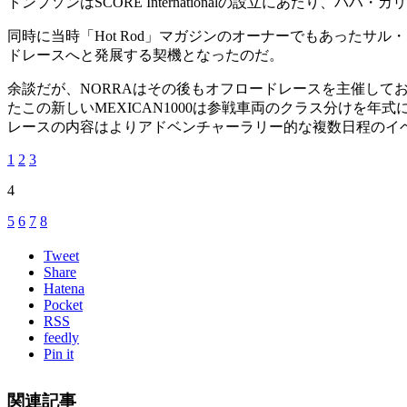
トンプソンはSCORE Internationalの設立にあた
同時に当時「Hot Rod」マガジンのオーナーでもあったサル・フィ
ドレースへと発展する契機となったのだ。
余談だが、NORRAはその後もオフロードレースを主催しており
たこの新しいMEXICAN1000は参戦車両のクラス分けを年
レースの内容はよりアドベンチャーラリー的な複数日程のイ
1
2
3
4
5
6
7
8
Tweet
Share
Hatena
Pocket
RSS
feedly
Pin it
関連記事