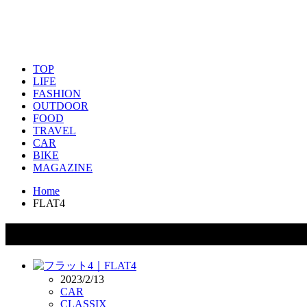
TOP
LIFE
FASHION
OUTDOOR
FOOD
TRAVEL
CAR
BIKE
MAGAZINE
Home
FLAT4
タグ：FLAT4
2023/2/13
CAR
CLASSIX