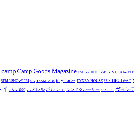
camp
Camp Goods Magazine
a
FLAT4
FL
EMORY MOTORSPORTS
tiny house
TYNEY HOUSE
U.S.HIGHWAY
SEMASHOW2025
suv
TEAM JAOS
ワイ
ヴィン
ポルシェ
ホノルル
バハ1000
ランドクルーザー
ワイキキ