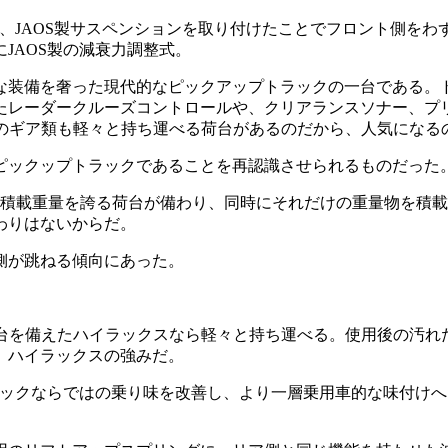
、JAOS製サスペンションを取り付けたことでフロント側をわ
JAOS製の減衰力調整式。
適な装備を奢った現代的なピックアップトラックの一台である。
たレーダークルーズコントロールや、クリアランスソナー、プリ
型のギア類も軽々と持ち運べる荷台があるのだから、人気になる
ピックップトラックであることを再認識させられるものだった
gの積載重量を誇る荷台が備わり、同時にそれだけの重量物を積
わりはないからだ。
側が跳ねる傾向にあった。
荷台を備えたハイラックスなら軽々と持ち運べる。使用後の汚れ
、ハイラックスの強みだ。
ラックならではの乗り味を改善し、より一層乗用車的な味付け