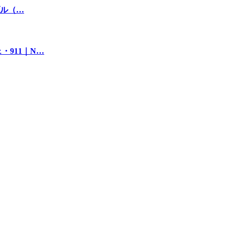
ブル（…
911｜N…