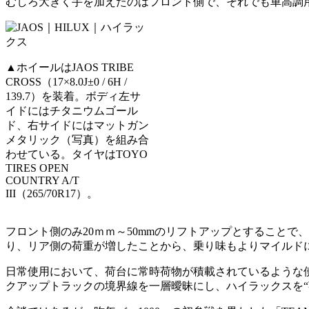
むしろ大きく手を加えたのはフロント側で、それでも車高調
▲ホイールはJAOS TRIBE
CROSS（17×8.0J±0 / 6H /
139.7）を装着。ボディ左サ
イドにはチタニウムゴール
ド、右サイドにはマットガン
メタリック（写真）を組み合
わせている。タイヤはTOYO
TIRES OPEN
COUNTRY A/T
III（265/70R17）。
フロント側のみ20ｍｍ～50mmのリフトアップとすること
り、リア側の荷重が増したことから、乗り味もよりマイルド
日常使用において、荷台に常時荷物が積載されているような使
クアップトラックの境界線を一層曖昧にし、ハイラックスを“