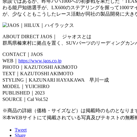
余談ではあるが、昨年バハ1000への初参戦を果たした「TEA
わる能戸知徳選手が、LX600のステアリングを握って100
が、少なくともこうしたレース活動が同社の製品開発に大き
ABOUT DIRECT JAOS｜ ジャオスとは
群馬県榛東村に拠点を置く、SUVパーツのリーディングカン
CONTACT｜JAOS
WEB｜
https://www.jaos.co.jp
PHOTO｜KAZUTOSHI AKIMOTO
TEXT｜KAZUTOSHI AKIMOTO
STYLING｜KAZUNARI HAYAKAWA 早川一成
MODEL｜YUICHIRO
PUBLISHED｜2023
SOURCE｜Cal Vol.52
※商品の詳細（価格・サイズなど）は掲載時のものとなりま
※本WEBサイトにて掲載されている写真及びテキストの無断
Tweet
Share