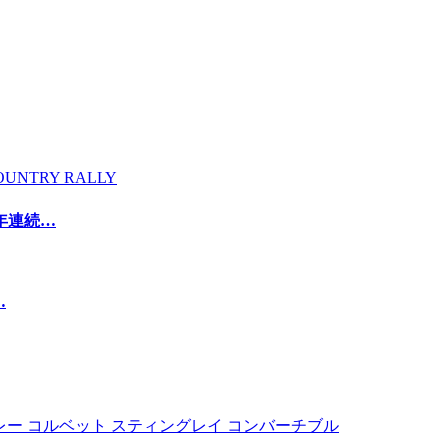
2年連続…
…