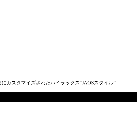
にカスタマイズされたハイラックス“JAOSスタイル”
曖昧にする 快適にカスタマイズされたハイ