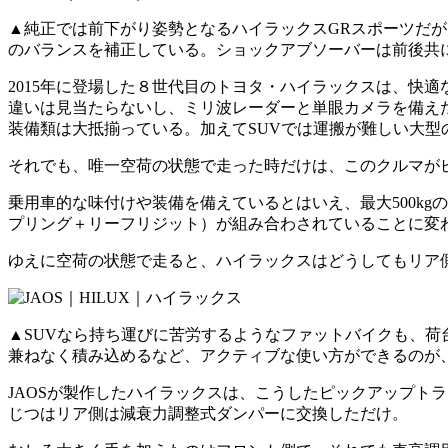
▲純正では前下がり姿勢となるハイラックスGRスポーツだが
のバランスを補正している。ショックアブソーバーは前後共に
2015年に登場した８世代目のトヨタ・ハイラックスは、快
違いは見当たらないし、ミリ波レーダーと単眼カメラを備え
装備類は大抵揃っている。加えてSUVでは運搬が難しい大
それでも、唯一空荷の状態で走った時だけは、このクルマが
乗用車的な味付けや装備を備えているとはいえ、最大500k
プリング＋リーフリジット）が組み合わされていることに変
ゆえに空荷の状態で走ると、ハイラックスはどうしてもリア
▲SUVなら持ち運びに苦労するようなファットバイクも、
兼ねなく積み込めるなど、アクティブな使い方ができるのが
JAOSが製作したハイラックスは、こうしたピックアップト
じつはリア側は減衰力調整式ダンパーに交換しただけ。