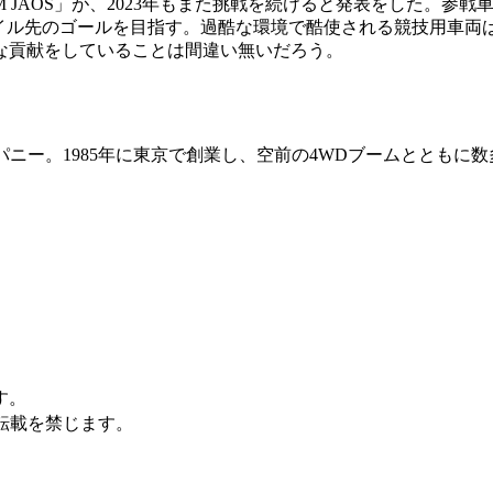
M JAOS」が、2023年もまた挑戦を続けると発表をした。参
0マイル先のゴールを目指す。過酷な環境で酷使される競技用車両
な貢献をしていることは間違い無いだろう。
パニー。1985年に東京で創業し、空前の4WDブームとともに
す。
転載を禁じます。