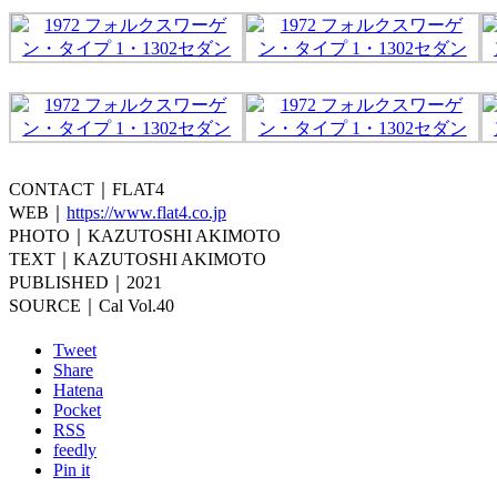
CONTACT｜FLAT4
WEB｜
https://www.flat4.co.jp
PHOTO｜KAZUTOSHI AKIMOTO
TEXT｜KAZUTOSHI AKIMOTO
PUBLISHED｜2021
SOURCE｜Cal Vol.40
Tweet
Share
Hatena
Pocket
RSS
feedly
Pin it