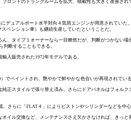
、フロントのトランクルームを拡大、積載性も大きく改善され
ccの共にデュアルポート水平対向４気筒エンジンが用意されていた
ーサスペンション車）も継続生産していたということだ。
ん、タイプ１オーナーなら一目瞭然だが、判断がつかない場合は
から判断することもできる。
規輸入販売された1972年モデルである。
4D）でペイントされ、艶やかで鮮やかな色合いが再現されてい
は純正スタイルで張り替え済み。さらにドアパネルはフォルク
を搭載。さらに「FLAT４」によりピストンやシリンダーなどを
なオイル交換など、メンテナンスさえ欠かさなければ、きっと