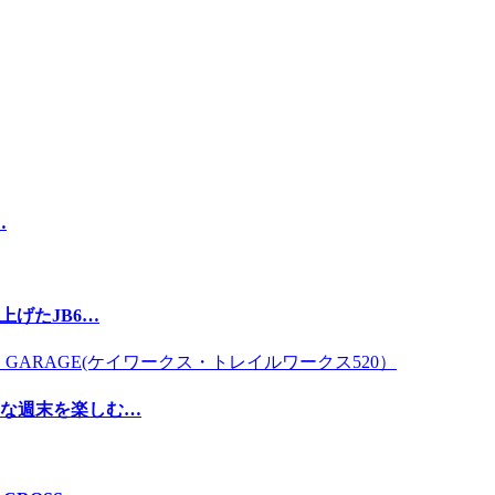
…
上げたJB6…
な週末を楽しむ…