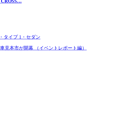
CROSS…
・タイプ 1・セダン
の自動車見本市が開幕 （イベントレポート編）