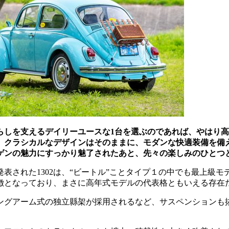
らしを支えるデイリーユースな1台を選ぶのであれば、やはり
、クラシカルなデザインはそのままに、モダンな快適装備を備
ゲンの魅力にすっかり魅了されたあと、先々の楽しみのひとつ
年に発表された1302は、“ビートル”ことタイプ１の中でも最上
徴となっており、まさに高年式モデルの代表格ともいえる存在
ングアーム式の独立縣架が採用されるなど、サスペンションも