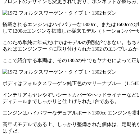
フロントのデザインも変更されており、ボンネットが膨らみ
搭載されるエンジンはハイパワーな1300cc、または1600
して1200ccエンジンを搭載した従来モデル（トーションバ
このため単純に年式だけではモデルの判別ができない。もちろ
あればエンジンフードに取り付けられた1302 のエンブレム
ここで紹介する車両は、その1302の中でもヤナセによって正
ボディはフォルクスワーゲン純正色のマリーナブルー（L-5
インテリアもヤレやすいシートカバーやヘッドライナーなど
ディテールまでしっかりと仕上げられた1台である。
エンジンはハイパワーなデュアルポート1300cc エンジン
高年式モデルである上、しっかり整備された個体は、定期的
はずだ。