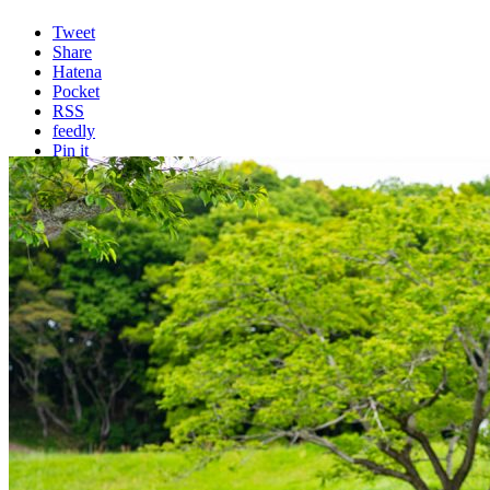
Tweet
Share
Hatena
Pocket
RSS
feedly
Pin it