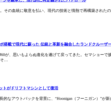
のヘリテージを継承し、現代的に再定義されたパトロール
の血統に敬意を払い、現代の技術と情熱で再構築されたのが、For
インターボ搭載で現代に蘇った 伝統と革新を融合したランドクルーザーF
FJ60が、思いもよらぬ進化を遂げて戻ってきた。セマショー
そ…
・ブラットがドリフトマシンとして復活
長的なアウトバックを背景に、“Hoonigan（フーニガン）”