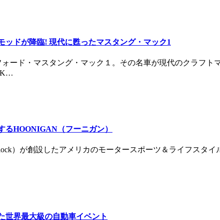
レストモッドが降臨! 現代に甦ったマスタング・マック1
年式フォード・マスタング・マック１。その名車が現代のクラフ
K…
牽引するHOONIGAN（フーニガン）
en Block）が創設したアメリカのモータースポーツ＆ライフス
を迎えた世界最大級の自動車イベント