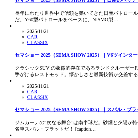
セマショー 2025（SEMA SHOW 2025）｜日産
長年にわたり世界中で信頼を築いてきた日産パトロール。そ
だ。Y60型パトロールをベースに、NISMO製…
2025/11/21
CAR
CLASSIX
セマショー 2025（SEMA SHOW 2025）｜V6ツ
クラシックSUV の象徴的存在であるランドクルーザー
手がけるレストモッド。懐かしさと最新技術が交差する
2025/11/21
CAR
CLASSIX
セマショー 2025（SEMA SHOW 2025）｜スバル
ジムカーナの“次なる舞台”は南半球だ。砂煙と夕陽が特
名車スバル・ブラットだ！ [caption…