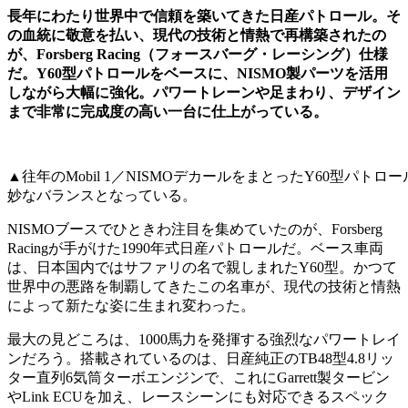
長年にわたり世界中で信頼を築いてきた日産パトロール。そ
の血統に敬意を払い、現代の技術と情熱で再構築されたの
が、Forsberg Racing（フォースバーグ・レーシング）仕様
だ。Y60型パトロールをベースに、NISMO製パーツを活用
しながら大幅に強化。パワートレーンや足まわり、デザイン
まで非常に完成度の高い一台に仕上がっている。
▲往年のMobil 1／NISMOデカールをまとったY60型パ
妙なバランスとなっている。
NISMOブースでひときわ注目を集めていたのが、Forsberg
Racingが手がけた1990年式日産パトロールだ。ベース車両
は、日本国内ではサファリの名で親しまれたY60型。かつて
世界中の悪路を制覇してきたこの名車が、現代の技術と情熱
によって新たな姿に生まれ変わった。
最大の見どころは、1000馬力を発揮する強烈なパワートレイ
ンだろう。搭載されているのは、日産純正のTB48型4.8リッ
ター直列6気筒ターボエンジンで、これにGarrett製タービン
やLink ECUを加え、レースシーンにも対応できるスペック