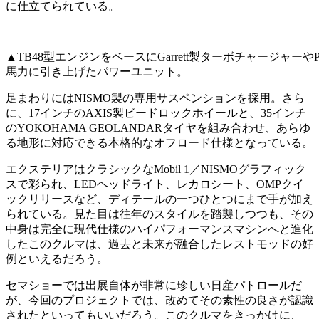
に仕立てられている。
▲TB48型エンジンをベースにGarrett製ターボチャージャー
馬力に引き上げたパワーユニット。
足まわりにはNISMO製の専用サスペンションを採用。さら
に、17インチのAXIS製ビードロックホイールと、35インチ
のYOKOHAMA GEOLANDARタイヤを組み合わせ、あらゆ
る地形に対応できる本格的なオフロード仕様となっている。
エクステリアはクラシックなMobil 1／NISMOグラフィック
スで彩られ、LEDヘッドライト、レカロシート、OMPクイ
ックリリースなど、ディテールの一つひとつにまで手が加え
られている。見た目は往年のスタイルを踏襲しつつも、その
中身は完全に現代仕様のハイパフォーマンスマシンへと進化
したこのクルマは、過去と未来が融合したレストモッドの好
例といえるだろう。
セマショーでは出展自体が非常に珍しい日産パトロールだ
が、今回のプロジェクトでは、改めてその素性の良さが認識
されたといってもいいだろう。このクルマをきっかけに、