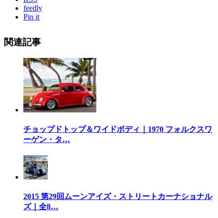
feedly
Pin it
関連記事
チョップドトップ＆ワイドボディ｜1970 フォルクスワ
ーゲン・タ…
2015 第29回ムーンアイズ・ストリートカーナショナル
ズ｜全8…