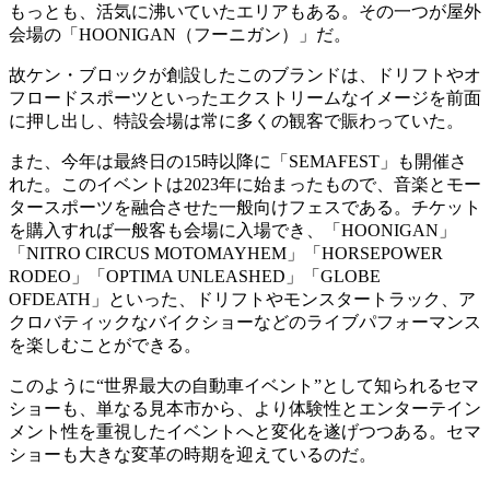
もっとも、活気に沸いていたエリアもある。その一つが屋外
会場の「HOONIGAN（フーニガン）」だ。
故ケン・ブロックが創設したこのブランドは、ドリフトやオ
フロードスポーツといったエクストリームなイメージを前面
に押し出し、特設会場は常に多くの観客で賑わっていた。
また、今年は最終日の15時以降に「SEMAFEST」も開催さ
れた。このイベントは2023年に始まったもので、音楽とモー
タースポーツを融合させた一般向けフェスである。チケット
を購入すれば一般客も会場に入場でき、「HOONIGAN」
「NITRO CIRCUS MOTOMAYHEM」「HORSEPOWER
RODEO」「OPTIMA UNLEASHED」「GLOBE
OFDEATH」といった、ドリフトやモンスタートラック、ア
クロバティックなバイクショーなどのライブパフォーマンス
を楽しむことができる。
このように“世界最大の自動車イベント”として知られるセマ
ショーも、単なる見本市から、より体験性とエンターテイン
メント性を重視したイベントへと変化を遂げつつある。セマ
ショーも大きな変革の時期を迎えているのだ。