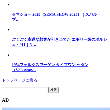
セマショー 2025（SEMA SHOW 2025）｜スバル・
ブ…
ごくごく幸運な顧客が引き当てた エモリー製のポルシ
ェ・911｜N…
1954フォルクスワーゲン タイプワン セダン
（Volkswag…
トップページに戻る
検
索:
AD