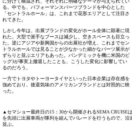
に分けて構成され、それぞれに明確なテーマが与えられてい
る。中でも、パフォーマンスパーツブランドを中心とした
「セントラルホール」は、これまで花形エリアとして注目さ
れてきた。
しかし今年は、出展ブランドの変化がホール全体に顕著に現
れた。大型で派手なブースは減少し、空きスペースも目立っ
た。逆にアジアや新興国からの出展社が増え、これまでセン
トラルホールでは見ることが少なかった細かなパーツ展示が
ずらりと並ぶエリアもあった。パンデミックを機に米国のビ
ッグ3が事実上撤退したことも、こうした変化に影響してい
るのだろう。
一方でトヨタやトーヨータイヤといった日本企業は存在感を
強めており、後退気味のアメリカンブランドとは対照的に映
った。
▲セマショー最終日の15：30から開催されるSEMA CRU
を先頭に出展車両が隊列を組んでパレードを行うもので、沿
並ぶ。