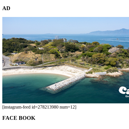
索:
AD
[instagram-feed id=278213980 num=12]
FACE BOOK