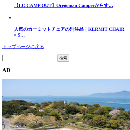
【LC CAMP OUT】Oregonian Camperからす…
人気のカーミットチェアの別注品｜KERMIT CHAIR
× S…
トップページに戻る
検
索:
AD