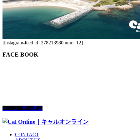
[instagram-feed id=278213980 num=12]
FACE BOOK
ページ上部へ戻る
CONTACT