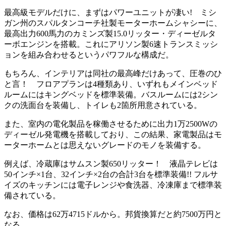
最高級モデルだけに、まずはパワーユニットが凄い! ミシ
ガン州のスパルタンコーチ社製モーターホームシャシーに、
最高出力600馬力のカミンズ製15.0リッター・ディーゼルタ
ーボエンジンを搭載。これにアリソン製6速トランスミッシ
ョンを組み合わせるというパワフルな構成だ。
もちろん、インテリアは同社の最高峰だけあって、圧巻のひ
と言！ フロアプランは4種類あり、いずれもメインベッド
ルームにはキングベッドを標準装備。バスルームには2シン
クの洗面台を装備し、トイレも2箇所用意されている。
また、室内の電化製品を稼働させるために出力1万2500Wの
ディーゼル発電機を搭載しており、この結果、家電製品はモ
ーターホームとは思えないグレードのモノを装備する。
例えば、冷蔵庫はサムスン製650リッター！ 液晶テレビは
50インチ×1台、32インチ×2台の合計3台を標準装備!! フルサ
イズのキッチンには電子レンジや食洗器、冷凍庫まで標準装
備されている。
なお、価格は62万4715ドルから。邦貨換算だと約7500万円と
なる。