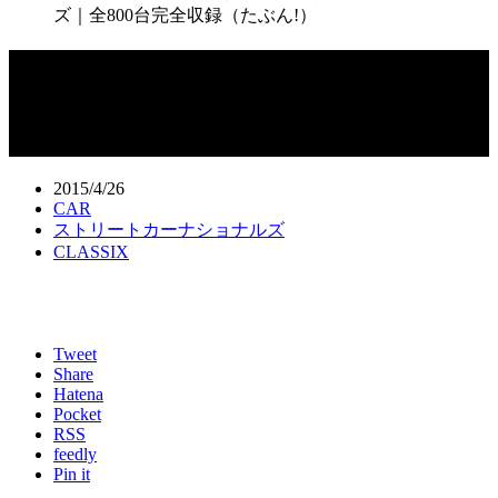
ズ｜全800台完全収録（たぶん!）
2015 第29回ムーンアイズ・ストリート
カーナショナルズ｜全800台完全収録
（たぶん!）
2015/4/26
CAR
ストリートカーナショナルズ
CLASSIX
Tweet
Share
Hatena
Pocket
RSS
feedly
Pin it