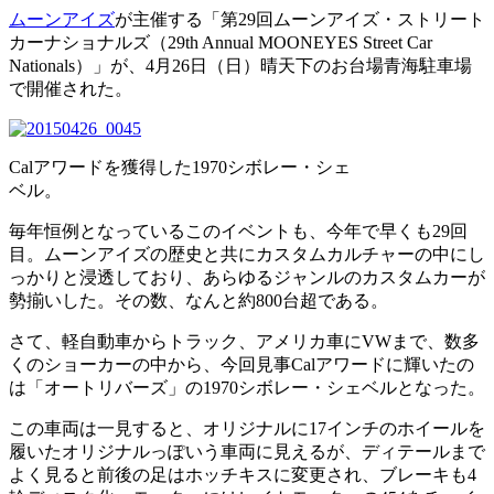
ムーンアイズ
が主催する「第29回ムーンアイズ・ストリート
カーナショナルズ（29th Annual MOONEYES Street Car
Nationals）」が、4月26日（日）晴天下のお台場青海駐車場
で開催された。
Calアワードを獲得した1970シボレー・シェ
ベル。
毎年恒例となっているこのイベントも、今年で早くも29回
目。ムーンアイズの歴史と共にカスタムカルチャーの中にし
っかりと浸透しており、あらゆるジャンルのカスタムカーが
勢揃いした。その数、なんと約800台超である。
さて、軽自動車からトラック、アメリカ車にVWまで、数多
くのショーカーの中から、今回見事Calアワードに輝いたの
は「オートリバーズ」の1970シボレー・シェベルとなった。
この車両は一見すると、オリジナルに17インチのホイールを
履いたオリジナルっぽいう車両に見えるが、ディテールまで
よく見ると前後の足はホッチキスに変更され、ブレーキも4