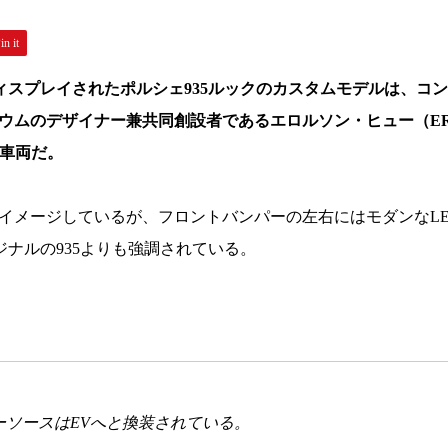
in it
ィスプレイされたポルシェ935ルックのカスタムモデルは、コン
ウムのデザイナー兼共同創設者であるエロルソン・ヒュー（ERR
た車両だ。
ク”をイメージしているが、フロントバンパーの左右にはモダンな
ナルの935よりも強調されている。
ーソースはEVへと換装されている。