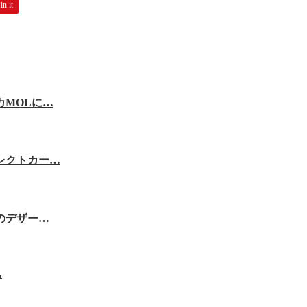
in it
MOLに…
レクトカー…
のデザー…
…