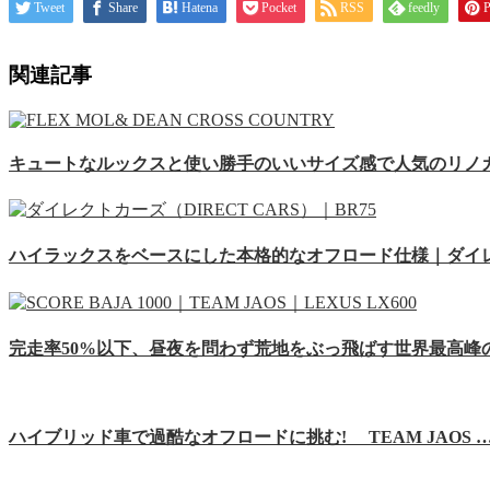
Tweet
Share
Hatena
Pocket
RSS
feedly
P
関連記事
キュートなルックスと使い勝手のいいサイズ感で人気のリノカ
ハイラックスをベースにした本格的なオフロード仕様｜ダイ
完走率50%以下、昼夜を問わず荒地をぶっ飛ばす世界最高峰
ハイブリッド車で過酷なオフロードに挑む! TEAM JAOS 