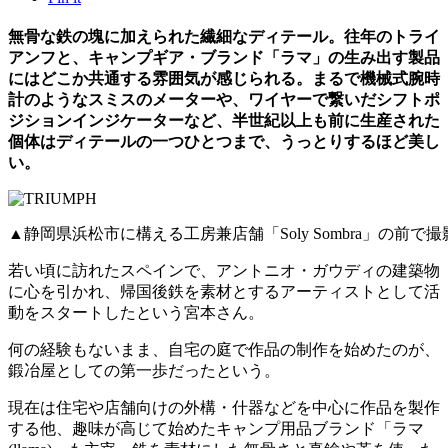
無骨な鉄の塊に加えられた繊細なディテール。往年のトライ
アンフと、キャンプギア・ブランド「ラマ」の生み出す製品
にはどこか共通する雰囲気が感じられる。まるで機械式腕時
計のようなスミスのメーターや、ワイヤーで繋いだシフトポ
ジションインジケーターなど、半世紀以上も前に生産された
個体はディテールの一つひとつまで、うっとりするほど美し
い。
▲静岡県浜松市に構える工房兼店舗「Soly Sombra」の
若い頃に訪れたスペインで、アントニオ・ガウディの建築物
に心を引かれ、帰国後鉄を素材とするアーティストとして活
動をスタートしたという宮本さん。
何の経験もないまま、自宅の庭で作品の制作を始めたのが、
鍛冶屋としての第一歩だったという。
現在は住宅や店舗向けの外構・什器などを中心に作品を製作
する他、趣味が高じて始めたキャンプ用品ブランド「ラマ