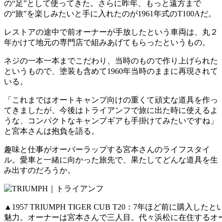
の“足”として使ってきた。さらに昨年、もっと遠方まで
の“旅”を楽しみたいと手に入れたのが1961年式のT100Aだ。
レストアの途中で前オーナーが手放したという車両は、丸２
年かけて地元の専門店で組みあげてもらったというもの。
ネジの一本一本までこだわり、当時のもので作り上げられた
というもので、塗装も含めて1960年当時のままに再現されて
いる。
「これまではオートキャンプ向けの重くて頑丈な道具を作っ
てきましたが、今後はトライアンフで旅に出た時に使えるよ
うな、コンパクトなキャンプギアも手掛けてみたいですね」
と宮本さんは抱負を語る。
趣味と仕事がオーバーラップする宮本さんのライフスタイ
ル。愛車と一緒に向かった旅先で、果たしてどんな道具を生
み出すのだろうか。
▲1957 TRIUMPH TIGER CUB T20：7年ほど
魅力。オーナーは宮本さんで三人目。代々浜松に在住するオ