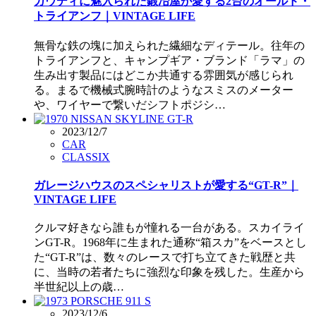
ガウディに魅入られた鍛冶屋が愛する2台のオールド・
トライアンフ｜VINTAGE LIFE
無骨な鉄の塊に加えられた繊細なディテール。往年の
トライアンフと、キャンプギア・ブランド「ラマ」の
生み出す製品にはどこか共通する雰囲気が感じられ
る。まるで機械式腕時計のようなスミスのメーター
や、ワイヤーで繋いだシフトポジシ…
2023/12/7
CAR
CLASSIX
ガレージハウスのスペシャリストが愛する“GT-R”｜
VINTAGE LIFE
クルマ好きなら誰もが憧れる一台がある。スカイライ
ンGT-R。1968年に生まれた通称“箱スカ”をベースとし
た“GT-R”は、数々のレースで打ち立てきた戦歴と共
に、当時の若者たちに強烈な印象を残した。生産から
半世紀以上の歳…
2023/12/6