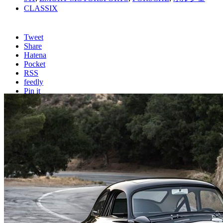
CLASSIX
Tweet
Share
Hatena
Pocket
RSS
feedly
Pin it