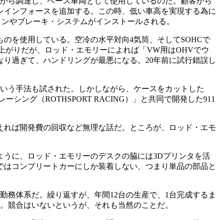
土から調達し、ベース車両として使用しているのだ。顧客から
レインフォースを追加する。この時、低い車高を実現する為に
ションやブレーキ・システムがインストールされる。
のを使用している。空冷の水平対向4気筒、そしてSOHCで
上がりだが、ロッド・エモリーによれば「VW用はOHVでウ
なり過ぎて、ハンドリングが最悪になる。20年前に試行錯誤し
という手法も試された。しかしながら、ケースをカットした
グ（ROTHSPORT RACING）」と共同で開発した911
えれば開発費の回収など無理な話だ。ところが、ロッド・エモ
うに、ロッド・エモリーのデスクの脇には3Dプリンタを活
ではコンプリートカーにしか装着しない、つまり単品の部品と
勤務体系だ。繰り返すが、年間12台の生産で、1台完成するま
う。競合はいないというが、それも当然のことだ。