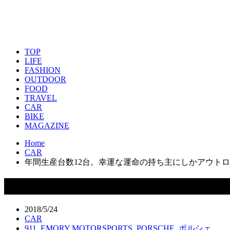
TOP
LIFE
FASHION
OUTDOOR
FOOD
TRAVEL
CAR
BIKE
MAGAZINE
Home
CAR
年間生産台数12台。幸運な運命の持ち主にしかアウトローは手に入らな
年間生産台数12台。幸運な運命の持ち主にしかア
2018/5/24
CAR
911
,
EMORY MOTORSPORTS
,
PORSCHE
,
ポルシェ