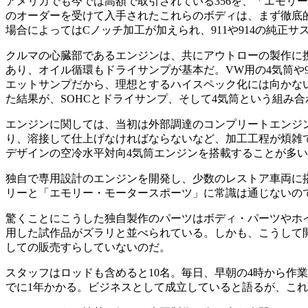
アメリカでも今では高額で取引されている356を、「エモリ
のオーダーを受けて入手されたこれらのボディは、まず徹底
場合によってはCノッチ加工が加えられ、911や914の純
クルマの心臓部であるエンジンは、共にアウトローの製作に携
あり、オイル循環もドライサンプが基本だ。VW用の4気筒や
エットサンプだから、理想とするハイスペック化には向かない
た結果が、SOHCとドライサンプ、そして4気筒という組み
エンジンに関しては、当初は外部調達のコンプリートエンジン
り、溶接して仕上げなければならないなど、加工工程が煩雑であま
デザインの空冷水平対向4気筒エンジンを搭載することが多
独自で専用設計のエンジンを開発し、少数のレストア車両に
リーと「エモリー・モータースポーツ」に常識は通じないの
驚くことにこうした独自製作のパーツはボディ・パーツやホ
用した試作品がズラリと並べられている。しかも、こうして
しての販売すらしていないのだ。
スタッフはロッドも含めると10名。毎日、早朝の4時から作
でに1年かかる。ビジネスとして成立していると語るが、こ