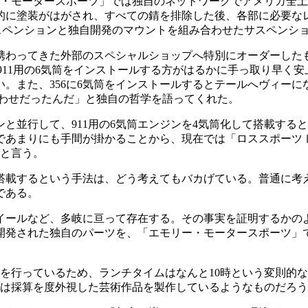
ー・モータースポーツ」では独自のネットワークでアメリカ全
的に塗装がはがされ、すべての錆を排除した後、各部に必要な
正サスペンションと独自開発のマウントを組み合わせたサスペン
わってきた外部のスペシャルショップへ特別にオーダーしたも
911用の6気筒をインストールする方がはるかに手っ取り早く安
。また、356に6気筒をインストールするとテールへヴィーに
合わせだったんだ」と独自の哲学を語ってくれた。
と並行して、911用の6気筒エンジンを4気筒化して搭載する
りにも手間が掛かることから、現在では「ロススポーツ レーシン
いと言う。
搭載するという手法は、どう考えてもバカげている。普通に考
である。
イールなど、多岐に亘って存在する。その事実を証明するかのよ
開発された独自のパーツを、「エモリー・モータースポーツ」
業を行っているため、ランチタイムはなんと10時という変則的な
れは採算を度外視した芸術作品を製作しているようなものだろ