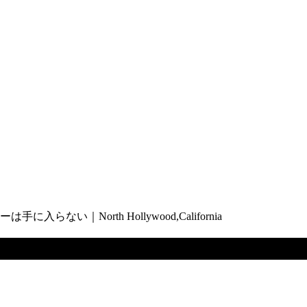
い｜North Hollywood,California
ウトローは手に入らない｜North Hollywo