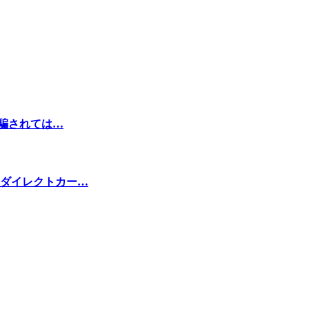
に騙されては…
ダイレクトカー…