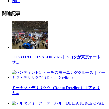
Pin it
関連記事
TOKYO AUTO SALON 2026｜トヨタが東京オート
サ…
ドーナツ・デリリクツ（Donut Derelicts）｜アメリ
カ…