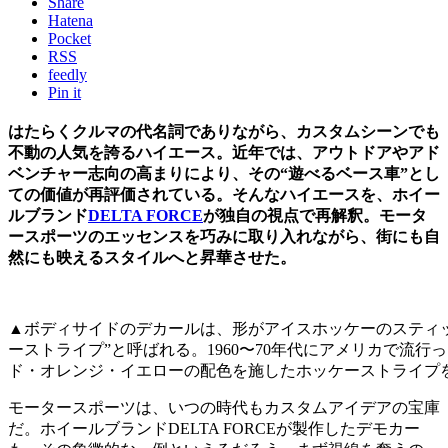
Share
Hatena
Pocket
RSS
feedly
Pin it
はたらくクルマの代名詞でありながら、カスタムシーンでも
不動の人気を誇るハイエース。近年では、アウトドアやアド
ベンチャー志向の高まりにより、その“遊べるベース車”とし
ての価値が再評価されている。そんなハイエースを、ホイー
ルブランド
DELTA FORCE
が独自の視点で再解釈。モータ
ースポーツのエッセンスを巧みに取り入れながら、街にも自
然にも映えるスタイルへと昇華させた。
▲ボディサイドのデカールは、形がアイスホッケーのスティック（H
ーストライプ”と呼ばれる。1960〜70年代にアメリカで流行
ド・オレンジ・イエローの配色を施したホッケーストライプ
モータースポーツは、いつの時代もカスタムアイデアの宝庫
だ。ホイールブランドDELTA FORCEが製作したデモカー