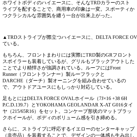
ホワイトボディのハイエースに、そんなTRDカラーのスト
ライプを配することで、商用車の印象は一変。スポーティか
つクラシカルな雰囲気を纏う一台が出来上がった。
▲TRDストライプが際立つハイエースに、DELTA FORCE OV
ている。
もちろん、フロントまわりには実際にTRD製のGRフロント
スポイラーも装着しているが、グリルもブラックアウトした
ことでより精悍さが強調されている。ルーフにはFront
Runner（フロントランナー）製ルーフラックと
DARCHE（ダーチ）製オーニングを組み合わせているの
で、アウトドアユースにもしっかり対応している。
足もとにはDELTA FORCE OVALホイール（7J×16 +38 6H
P.C.D.139.7）とYOKOHAMA GEOLANDAR X-AT G016タイ
ヤ（215/65R16）をセット。コンケーブ形状のマットブラッ
クホイールが、ボディのボリューム感を引き締める。
さらに、ストライプに呼応するイエローのセンターキャップ
（非売品）を装着することで、デザインの一体感も生み出し