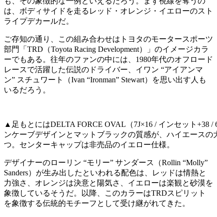
も、その象徴的な一例といえるだろう。まず視線を奪うの
は、ボディサイドを走るレッド・オレンジ・イエローのスト
ライプデカールだ。
ご存知の通り、この組み合わせはトヨタのモータースポーツ
部門「TRD（Toyota Racing Development）」のイメージカラ
ーでもある。往年のファンの中には、1980年代のオフロード
レースで活躍した伝説のドライバー、イワン “アイアンマ
ン” スチュワート（Ivan “Ironman” Stewart）を思い出す人も
いるだろう。
▲足もとにはDELTA FORCE OVAL（7J×16 / インセット+38 
ンケーブデザインとマットブラックの質感が、ハイエースの
つ。センターキャップは非売品のイエロー仕様。
デザイナーのローリン “モリー” サンダース（Rollin “Molly”
Sanders）が生み出したといわれる配色は、レッドは情熱と
力強さ、オレンジは決意と陽気さ、イエローは楽観と砂漠を
象徴しているそうだ。以降、このカラーはTRDスピリット
を象徴する伝統的モチーフとして受け継がれてきた。