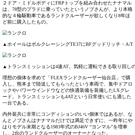
２ドア・ミドルボディにFRPトップを組み合わせたナナマル
は、78型のプラドに乗っていたというノブさんが、より本格
的な４輪駆動車であるランドクルーザーが欲しくなり8年ほ
ど前に購入したもの。
▲ホイールはボルクレーシングTE37にBFグッドリッチ・A/T（2
▲トランスミッションは4速AT。気軽に運転できる取り回し
理想の個体を求めて「FLEXランドクルーザー仙台店」で購
入し、熊本まで陸送してもらったという車両で、集中ドアロ
ックやパワーウインドウなどの快適装備を装備したLXグレ
ード。トランスミッションも4ATという日常使いにも適した
一台である。
内外装共に非常にコンディションのいい個体ではあるが、な
んとノブさんはナナマルだけでは満足できずに、一昨年にや
はりモデル末期となる1983年式のBJ46V “ヨンマル”を増車
し、2台のランドクルーザーのオーナーとなった。