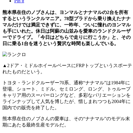
Pin it
熊本県在住のノブさんは、ヨンマルとナナマルの2台を所有
するというランクルマニア。78型プラドから乗り換えたナナ
マルだけでは満足できずに、一昨年、ついに憧れのヨンマル
も手にいれた。休日は阿蘇の山並みを愛車のランドクルーザ
ーでドライブ。「今日はどちらで走りに行こうか」と、その
日に乗る1台を迷うという贅沢な時間も楽しんでいる。
▲2ドア・ミドルホイールベースにFRPトップというスポー
れたものだという。
トヨタ・ランドクルーザー70系、通称“ナナマル”は1984年に
登場。ショート、ミドル、セミロング、ロング、トゥループ
キャリア用のスーパーロングなど、多彩なバリエーションを
ラインナップして人気を博したが、惜しまれつつも2004年に
国内での販売を終了した。
熊本県在住のノブさんの愛車は、その“ナナマル”のモデル末
期にあたる最終生産モデルだ。