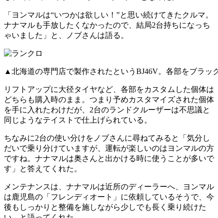
「ヨンマルは“いつかは欲しい！”と思い続けてきたクルマ。
ナナマルも手放したくなかったので、結局2台持ちになっち
ゃいました」と、ノブさんは語る。
▲北海道の専門店で製作されたというBJ46V。各部をブラ
リフトアップに大径タイヤなど、各部をカスタムした個体は
どちらも購入時のまま。つまり予めカスタマイズされた個体
を手に入れたわけだが、2台のランドクルーザーは不思議と
同じようなテイストで仕上げられている。
ちなみに2台の使い分けをノブさんに尋ねてみると「気分し
だいで乗り分けていますが、運転が楽しいのはヨンマルの方
ですね。ナナマルは奥さんと出かける時に使うことが多いで
す」と答えてくれた。
メンテナンスは、ナナマルは近所のディーラーへ、ヨンマル
は鹿児島の「フレンディオート」に依頼しているそうで、今
後もしっかりと整備を施しながら少しでも長く乗り続けた
い、と語ってくれた。