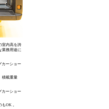
の室内高を誇
な業務用途に
。積載重量
もOK 。