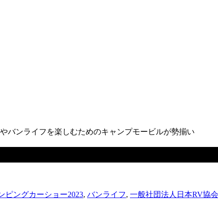
ドやバンライフを楽しむためのキャンプモービルが勢揃い
3｜オーバーランドやバンライフを楽しむ
ピングカーショー2023
,
バンライフ
,
一般社団法人日本RV協