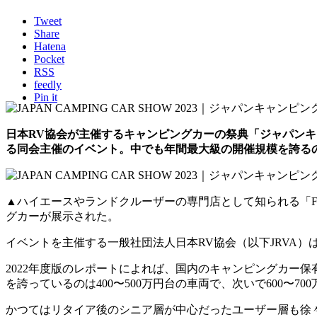
Tweet
Share
Hatena
Pocket
RSS
feedly
Pin it
日本RV協会が主催するキャンピングカーの祭典「ジャパンキ
る同会主催のイベント。中でも年間最大級の開催規模を誇る
▲ハイエースやランドクルーザーの専門店として知られる「F
グカーが展示された。
イベントを主催する一般社団法人日本RV協会（以下JRVA
2022年度版のレポートによれば、国内のキャンピングカー保
を誇っているのは400〜500万円台の車両で、次いで600〜70
かつてはリタイア後のシニア層が中心だったユーザー層も徐々