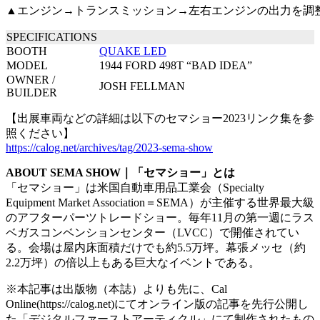
▲エンジン→トランスミッション→左右エンジンの出力を調
SPECIFICATIONS
BOOTH
QUAKE LED
MODEL
1944 FORD 498T “BAD IDEA”
OWNER /
JOSH FELLMAN
BUILDER
【出展車両などの詳細は以下のセマショー2023リンク集を参
照ください】
https://calog.net/archives/tag/2023-sema-show
ABOUT SEMA SHOW｜「セマショー」とは
「セマショー」は米国自動車用品工業会（Specialty
Equipment Market Association＝SEMA）が主催する世界最大級
のアフターパーツトレードショー。毎年11月の第一週にラス
ベガスコンベンションセンター（LVCC）で開催されてい
る。会場は屋内床面積だけでも約5.5万坪。幕張メッセ（約
2.2万坪）の倍以上もある巨大なイベントである。
※本記事は出版物（本誌）よりも先に、Cal
Online(https://calog.net)にてオンライン版の記事を先行公開し
た「デジタルファーストアーティクル」にて制作されたもの