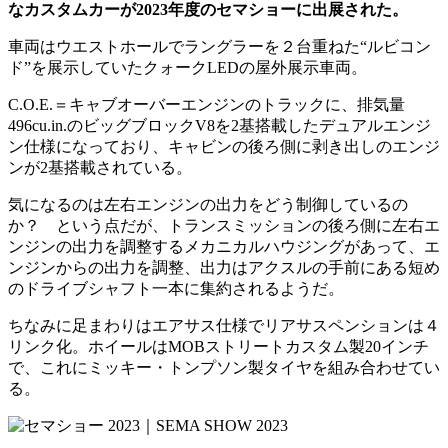
なカスタムカーが2023年度のセマショーに出展された。
車両はウエストホールでラングラーを２台重ねた“ルビコン
ド”を展示していたクォークLEDの屋外展示車両。
C.O.E.＝キャブオーバーエンジンのトラックに、排気量
496cu.in.のビッグブロックV8を2基搭載したデュアルエンジ
ン仕様になっており、キャビンの後ろ側に剥き出しのエンジ
ンが2基搭載されている。
気になるのは左右エンジンの出力をどう制御しているの
か？ という点だが、トランスミッションの後ろ側に左右エ
ンジンの出力を調整するメカニカルハウジングがあって、エ
ンジンからの出力を調整、出力はアクスルの手前にある短め
のドライブシャフト一本に集約されるようだ。
ちなみに足まわりはエアサス仕様でリアサスペンションは４
リンク化。ホイールはMOBストリートカスタム製20インチ
で、これにミッキー・トンプソン製タイヤを組み合わせてい
る。