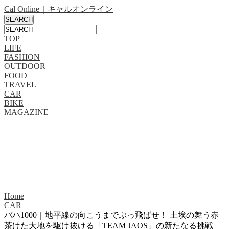
Cal Online｜キャルオンライン
TOP
LIFE
FASHION
OUTDOOR
FOOD
TRAVEL
CAR
BIKE
MAGAZINE
Home
CAR
バハ1000｜地平線の向こうまでぶっ飛ばせ！ 土埃の舞う赤
茶けた大地を駆け抜ける「TEAM JAOS」の新たなる挑戦