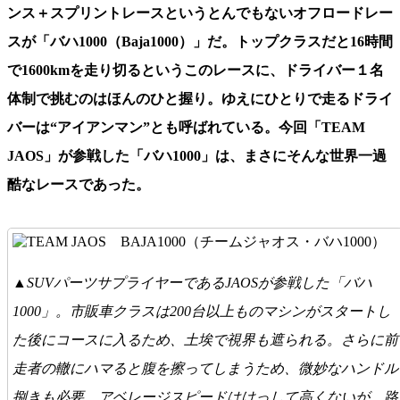
ンス＋スプリントレースというとんでもないオフロードレー
スが「バハ1000（Baja1000）」だ。トップクラスだと16時間
で1600kmを走り切るというこのレースに、ドライバー１名
体制で挑むのはほんのひと握り。ゆえにひとりで走るドライ
バーは“アイアンマン”とも呼ばれている。今回「TEAM
JAOS」が参戦した「バハ1000」は、まさにそんな世界一過
酷なレースであった。
▲SUVパーツサプライヤーであるJAOSが参戦した「バハ
1000」。市販車クラスは200台以上ものマシンがスタートし
た後にコースに入るため、土埃で視界も遮られる。さらに前
走者の轍にハマると腹を擦ってしまうため、微妙なハンドル
捌きも必要。アベレージスピードはけっして高くないが、路