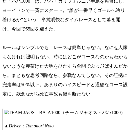
た「バハ1000」は、バハ・カリフォルニア半島を舞台にし、
ヨーイドンで一斉にスタート。“誰が一番早くゴールへ辿り
着けるか”という、単純明快なタイムレースとして幕を開
け、今回で55回を迎えた。
ルールはシンプルでも、レースは簡単じゃない。なにせ人家
もなければ照明もない、時にはどこがコースなのかもわから
ないような赤茶けた大地をひたすら全開でぶっ飛ばすんだか
ら。まともな思考回路なら、参戦なんてしない。その証拠に
完走率は50％以下。あまりのハイスピードと過酷なコース設
定に、残念ながら死亡事故も後を断たない。
▲Driver：Tomonori Noto