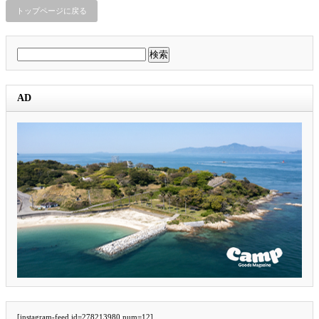
トップページに戻る
検
索:
AD
[instagram-feed id=278213980 num=12]