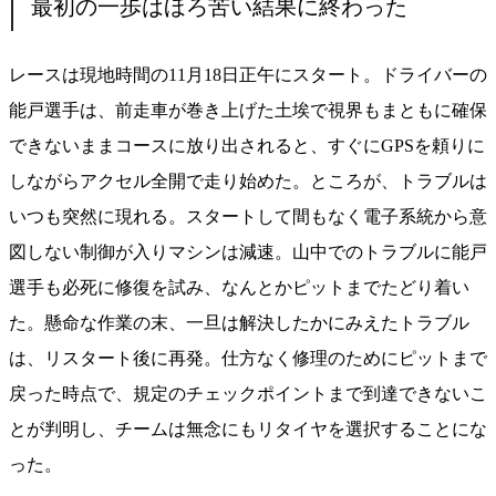
最初の一歩はほろ苦い結果に終わった
レースは現地時間の11月18日正午にスタート。ドライバーの
能戸選手は、前走車が巻き上げた土埃で視界もまともに確保
できないままコースに放り出されると、すぐにGPSを頼りに
しながらアクセル全開で走り始めた。ところが、トラブルは
いつも突然に現れる。スタートして間もなく電子系統から意
図しない制御が入りマシンは減速。山中でのトラブルに能戸
選手も必死に修復を試み、なんとかピットまでたどり着い
た。懸命な作業の末、一旦は解決したかにみえたトラブル
は、リスタート後に再発。仕方なく修理のためにピットまで
戻った時点で、規定のチェックポイントまで到達できないこ
とが判明し、チームは無念にもリタイヤを選択することにな
った。