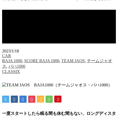
バハ1000｜地平線の向こうまでぶっ飛
ばせ！ 土埃の舞う赤茶けた大地を駆け
抜ける「TEAM JAOS」の新たなる挑
戦
2023/1/18
CAR
BAJA 1000
,
SCORE BAJA 1000
,
TEAM JAOS
,
チームジャオ
ス
,
バハ1000
CLASSIX
一度スタートしたら眠る間も休む間もない、ロングディスタ