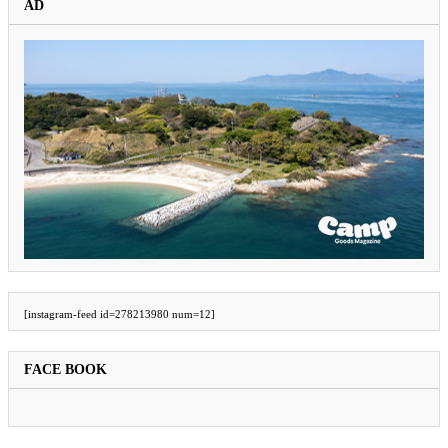
AD
[instagram-feed id=278213980 num=12]
FACE BOOK