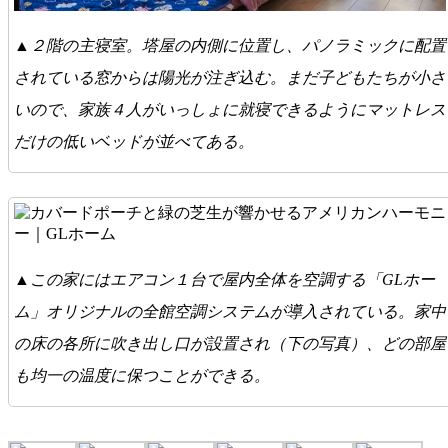
▲２階の主寝室。塔屋の内側に位置し、パノラミックに配置
されている窓からは陽光が注ぎ込む。まだ子どもたちが小さ
いので、家族４人がいっしょに就寝できるようにマットレス
だけの低いベッドが並べてある。
▲この家にはエアコン１台で屋内全体を空調する「GLホー
ム」オリジナルの全館空調システムが導入されている。家中
の床の各所に吹き出し口が設置され（下の写真）、どの部屋
も均一の温度に保つことができる。