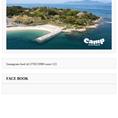
[instagram-feed id=278213980 num=12]
FACE BOOK