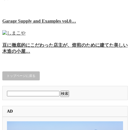
Garage Supply and Examples vol.0…
豆に徹底的にこだわった店主が、焙煎のために建てた美しい
木造の小屋…
トップページに戻る
検
索:
AD