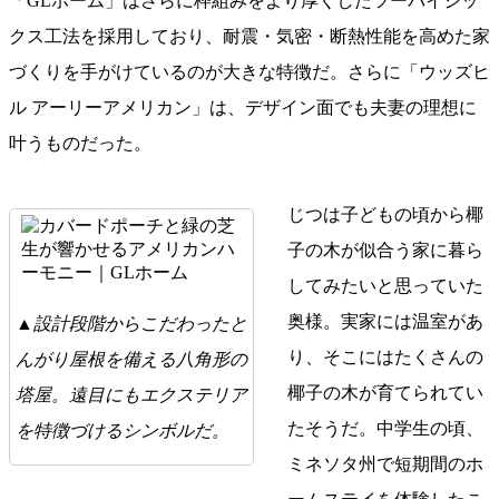
「GLホーム」はさらに枠組みをより厚くしたツーバイシッ
クス工法を採用しており、耐震・気密・断熱性能を高めた家
づくりを手がけているのが大きな特徴だ。さらに「ウッズヒ
ル アーリーアメリカン」は、デザイン面でも夫妻の理想に
叶うものだった。
じつは子どもの頃から椰
子の木が似合う家に暮ら
してみたいと思っていた
奥様。実家には温室があ
▲設計段階からこだわったと
り、そこにはたくさんの
んがり屋根を備える八角形の
椰子の木が育てられてい
塔屋。遠目にもエクステリア
たそうだ。中学生の頃、
を特徴づけるシンボルだ。
ミネソタ州で短期間のホ