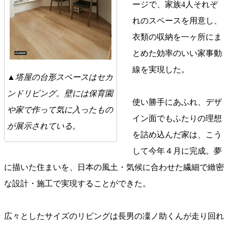
ージで、家族4人それぞ
れのスペースを用意し、
衣類の収納を一ヶ所にま
とめた効率のいい家事動
線を実現した。
▲塔屋の台形スペースはセカ
ンドリビング。壁には保育園
使い勝手にあふれ、デザ
や家で作って気に入ったもの
イン面でもふたりの理想
が展示されている。
を詰め込んだ家は、こう
して今年４月に完成。夢
に描いた住まいを、日本の風土・気候に合わせた繊細で緻密
な設計・施工で実現することができた。
広々としたサイズのリビングは長男の凜ノ助くんが走り回れ