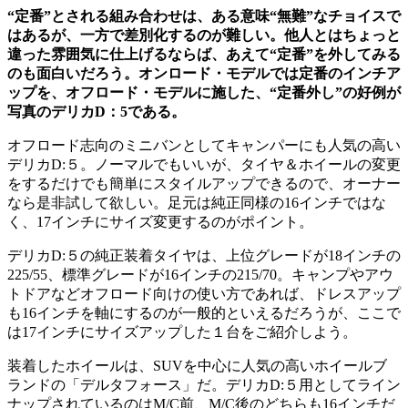
“定番”とされる組み合わせは、ある意味“無難”なチョイスで
はあるが、一方で差別化するのが難しい。他人とはちょっと
違った雰囲気に仕上げるならば、あえて“定番”を外してみる
のも面白いだろう。オンロード・モデルでは定番のインチア
ップを、オフロード・モデルに施した、“定番外し”の好例が
写真のデリカD：5である。
オフロード志向のミニバンとしてキャンパーにも人気の高い
デリカD:５。ノーマルでもいいが、タイヤ＆ホイールの変更
をするだけでも簡単にスタイルアップできるので、オーナー
なら是非試して欲しい。足元は純正同様の16インチではな
く、17インチにサイズ変更するのがポイント。
デリカD:５の純正装着タイヤは、上位グレードが18インチの
225/55、標準グレードが16インチの215/70。キャンプやアウ
トドアなどオフロード向けの使い方であれば、ドレスアップ
も16インチを軸にするのが一般的といえるだろうが、ここで
は17インチにサイズアップした１台をご紹介しよう。
装着したホイールは、SUVを中心に人気の高いホイールブ
ランドの「デルタフォース」だ。デリカD:５用としてライン
ナップされているのはM/C前、M/C後のどちらも16インチだ