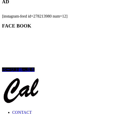
AD
[instagram-feed id=278213980 num=12]
FACE BOOK
ページ上部へ戻る
CONTACT