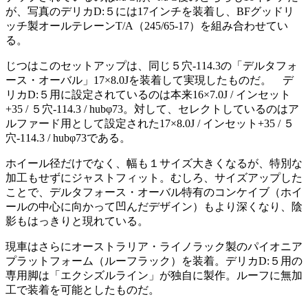
が、写真のデリカD:５には17インチを装着し、BFグッドリ
ッチ製オールテレーンT/A（245/65-17）を組み合わせてい
る。
じつはこのセットアップは、同じ５穴-114.3の「デルタフォ
ース・オーバル」17×8.0Jを装着して実現したものだ。 デ
リカD:５用に設定されているのは本来16×7.0J / インセット
+35 / ５穴-114.3 / hubφ73。対して、セレクトしているのはア
ルファード用として設定された17×8.0J / インセット+35 / ５
穴-114.3 / hubφ73である。
ホイール径だけでなく、幅も１サイズ大きくなるが、特別な
加工もせずにジャストフィット。むしろ、サイズアップした
ことで、デルタフォース・オーバル特有のコンケイブ（ホイ
ールの中心に向かって凹んだデザイン）もより深くなり、陰
影もはっきりと現れている。
現車はさらにオーストラリア・ライノラック製のパイオニア
プラットフォーム（ルーフラック）を装着。デリカD:５用の
専用脚は「エクシズルライン」が独自に製作。ルーフに無加
工で装着を可能としたものだ。