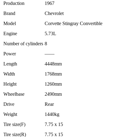
Production
1967
Brand
Chevrolet
Model
Corvette Stingray Convertible
Engine
5.73L
Number of cylinders
8
Power
——
Length
4448mm
Width
1768mm
Height
1260mm
Wheelbase
2490mm
Drive
Rear
Weight
1440kg
Tire size(F)
7.75 x 15
Tire size(R)
7.75 x 15