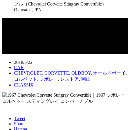
ブル（Chevrolet Corvette Stingray Convertible） ｜
Okayama, JPN
1967 シボレー コルベット スティング
レイ コンバーチブル（Chevrolet
Corvette Stingray Convertible） ｜
Okayama, JPN
2018/5/22
CAR
CHEVROLET
,
CORVETTE
,
OLDBOY
,
オールドボーイ
,
コルベット
,
シボレー
,
レストア
,
岡山
CLASSIX
Tweet
Share
Hatena