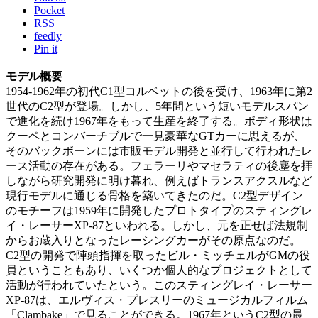
Pocket
RSS
feedly
Pin it
モデル概要
1954-1962年の初代C1型コルベットの後を受け、1963年に第2
世代のC2型が登場。しかし、5年間という短いモデルスパン
で進化を続け1967年をもって生産を終了する。ボディ形状は
クーペとコンバーチブルで一見豪華なGTカーに思えるが、
そのバックボーンには市販モデル開発と並行して行われたレ
ース活動の存在がある。フェラーリやマセラティの後塵を拝
しながら研究開発に明け暮れ、例えばトランスアクスルなど
現行モデルに通じる骨格を築いてきたのだ。C2型デザイン
のモチーフは1959年に開発したプロトタイプのスティングレ
イ・レーサーXP-87といわれる。しかし、元を正せば法規制
からお蔵入りとなったレーシングカーがその原点なのだ。
C2型の開発で陣頭指揮を取ったビル・ミッチェルがGMの役
員ということもあり、いくつか個人的なプロジェクトとして
活動が行われていたという。このスティングレイ・レーサー
XP-87は、エルヴィス・プレスリーのミュージカルフィルム
「Clambake」で見ることができる。1967年というC2型の最