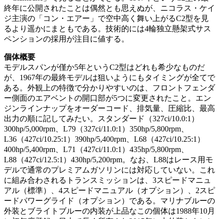
終年に公開されたことは偶然とも思えぬが、ニコラス・ケイ
ジ主演の「コン・エアー」で空中高く舞い上がるC2型を見
るより遥かにまともである。技術的には4輪独立懸架式サス
ペンションの採用が注目に値する。
個体概要
モデルスパンが僅か5年というC2型はどれも希少なものだ
が、1967年の最終モデルは狙いようにもタイミングが全てで
ある。外観上の特徴で分かりやすいのは、フロントフェンダ
ー側面のエアベントの開口部が5つに変更されたこと。エン
ジンラインナップをオーダーコード、排気量、圧縮比、最高
出力の順に記してみたい。スタンダード（327ci/10.0:1）
300hp/5,000rpm、L79（327ci/11.0:1）350hp/5,800rpm、
L36（427ci/10.25:1）390hp/5,400rpm、L68（427ci/10.25:1）
400hp/5,400rpm、L71（427ci/11.0:1）435hp/5,800rpm、
L88（427ci/12.5:1）430hp/5,200rpm。なお、L88はレース用モ
デルで通常のプレミアムガソリンには対応していない。これ
に組み合わされるトランスミッションは、3スピードマニュ
アル（標準）、4スピードマニュアル（オプション）、2スピ
ードパワーグライド（オプション）である。マリナブルーの
外装とブライトブルーの内装が上品なこの個体は1988年10月