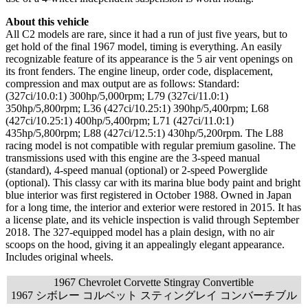
About this vehicle
All C2 models are rare, since it had a run of just five years, but to
get hold of the final 1967 model, timing is everything. An easily
recognizable feature of its appearance is the 5 air vent openings on
its front fenders. The engine lineup, order code, displacement,
compression and max output are as follows: Standard:
(327ci/10.0:1) 300hp/5,000rpm; L79 (327ci/11.0:1)
350hp/5,800rpm; L36 (427ci/10.25:1) 390hp/5,400rpm; L68
(427ci/10.25:1) 400hp/5,400rpm; L71 (427ci/11.0:1)
435hp/5,800rpm; L88 (427ci/12.5:1) 430hp/5,200rpm. The L88
racing model is not compatible with regular premium gasoline. The
transmissions used with this engine are the 3-speed manual
(standard), 4-speed manual (optional) or 2-speed Powerglide
(optional). This classy car with its marina blue body paint and bright
blue interior was first registered in October 1988. Owned in Japan
for a long time, the interior and exterior were restored in 2015. It has
a license plate, and its vehicle inspection is valid through September
2018. The 327-equipped model has a plain design, with no air
scoops on the hood, giving it an appealingly elegant appearance.
Includes original wheels.
1967 Chevrolet Corvette Stingray Convertible
1967 シボレー コルベット スティングレイ コンバーチブル