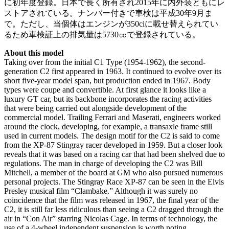
に初年度登録。日本で長く所有され2015年に内外装ともにレ
ストアされている。ナンバー付きで車検は平成30年9月ま
で。ただし、当個体はエンジンが350ciに載せ替えられてい
るため車検証上の排気量は5730㏄で登録されている。
About this model
Taking over from the initial C1 Type (1954-1962), the second-
generation C2 first appeared in 1963. It continued to evolve over its
short five-year model span, but production ended in 1967. Body
types were coupe and convertible. At first glance it looks like a
luxury GT car, but its backbone incorporates the racing activities
that were being carried out alongside development of the
commercial model. Trailing Ferrari and Maserati, engineers worked
around the clock, developing, for example, a transaxle frame still
used in current models. The design motif for the C2 is said to come
from the XP-87 Stingray racer developed in 1959. But a closer look
reveals that it was based on a racing car that had been shelved due to
regulations. The man in charge of developing the C2 was Bill
Mitchell, a member of the board at GM who also pursued numerous
personal projects. The Stingray Race XP-87 can be seen in the Elvis
Presley musical film “Clambake.” Although it was surely no
coincidence that the film was released in 1967, the final year of the
C2, it is still far less ridiculous than seeing a C2 dragged through the
air in “Con Air” starring Nicolas Cage. In terms of technology, the
use of a 4-wheel independent suspension is worth noting.