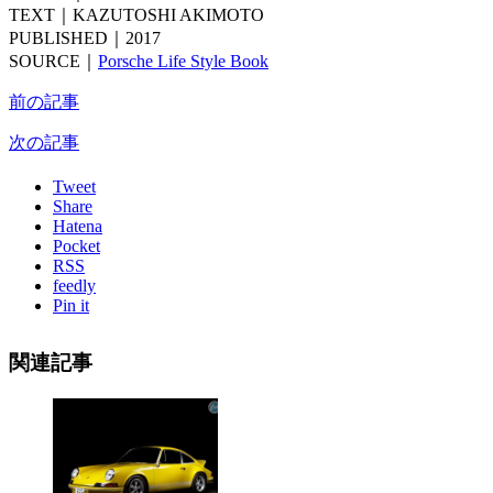
TEXT｜KAZUTOSHI AKIMOTO
PUBLISHED｜2017
SOURCE｜
Porsche Life Style Book
前の記事
次の記事
Tweet
Share
Hatena
Pocket
RSS
feedly
Pin it
関連記事