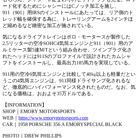
ード化するためにシャシーにはCノッチ加工を施し、
911（901）用IRSのインストールにあたっては、リア側のト
レッド幅を確保する為に、トレーリングアームを2インチほ
ど縮めるなど緻密な加工が施されている。
気になるドライブトレインはポロ・モータースが製作した
2.5リッターの空冷SOHC4気筒エンジンと911（901）用のア
ルミケース製5速M/Tという組み合わせ。ツインプラグ化さ
れたヘッドには911Sのプロファイルで設計されたカムシャ
フトをインストールし、最高出力185馬力を実現している。
911用の空冷6気筒エンジンと比較して40㎏以上も軽量だとい
うこの4気筒エンジンは、911同様ドライサンプ化されるな
ど、徹底的にハイパフォーマンス化されたものだ。なお、気
になる価格は、おおよそ35万ドルである。
【INFORMATION】
SHOP｜EMORY MOTORSPORTS
WEB｜
https://www.emorymotorsports.com
CAR｜1958 PORSCHE 356 A EMORYSPECIAL BLACK
PHOTO｜DREW PHILLIPS