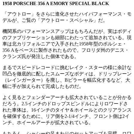
1958 PORSCHE 356 A EMORY SPECIAL BLACK
「アウトロー」をさらに進化させたハイパフォーマンス・モ
デルが、ご覧の「アウトロー・スペシャル」だ。
機関系のパフォーマンスアップはもちろんだが、実はボディ
のファブリケーションも細部にわたって追加されている。現
車は北カリフォルニアで入手された1958年型のポルシェ・
356 Aをベースに製作されたもので、フロリダ州のデニス・
クランズ氏が発注した個体である。
まるでスピードレコードに挑むレイク・スターの様に余計な
凹凸を徹底的に配したスムーズなボディは、ドリップレーン
（レインガーター）を廃し、Bピラーを幅広化するなど、大
幅に手が加えられて完成したものだ。
よく見るとフェンダーアーチも拡大されていることが分かる
だろう。2.5インチのドロップスピンドルによりロワードさ
れた車体は、16インチのタイヤ＆ホイールとのクリアランス
を確保するために、リア側を2-1/4インチ、フロント側は2イ
ンチ、ホイールアーチが拡大されている。
もちろん、シャシーや足まわりのセットアップも完璧。ロワ