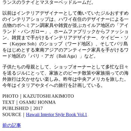
ランスのラナイとマスターベッドルームだ。
以前はインテリアデザイナーとして働いていたジルおすすめ
のインテリアショップは、ハワイ在住のデザイナーによる一
点物のボヘミアン調家具や雑貨が並ぶカイルア地区の「アイ
ランド・バンガロー」、ホームファブリックからファッショ
ン、雑貨まで手がけるインテリアデザイナー、ケイピー・ソ
ー（Kaypee Soh）のショップ（ワード地区）、そしてバリ島
をはじめとする東南アジアのアンティーク家具を手がけるワ
ード地区の「バリ・アガ（Bali Aga）」など。
子供たちの母親として、ショップオーナーとして多忙な日々
を送るジルにとって、家族とのビーチ散策や家族揃っての海
外旅行は欠かせない楽しみ。昨年は中央アメリカを旅した。
今年はイタリアやタイへの旅行を計画している。
PHOTO｜KAZUTOSHI AKIMOTO
TEXT｜OSAMU HONMA
PUBLISHED｜2017
SOURCE｜
Hawaii Interior Style Book Vol.1
前の記事