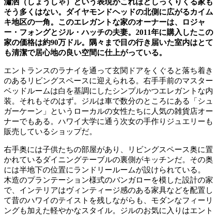
瀟洒（しょうしゃ）という表現がこれほどしっくりくる家も
そう多くはない。ダイヤモンドヘッドの北側に広がるカイム
キ地区の一角。このエレガントな家のオーナーは、ロジャ
ー・フォングとジル・ハッチの夫妻。2011年に購入したこの
家の価格は約90万ドル。隅々まで目の行き届いた室内はとて
も清潔で居心地の良い空間に仕上がっている。
エントランスのラナイを通って玄関ドアをくぐると落ち着き
のあるリビングスペースに迎えられる。右手手前のマスター
ベッドルームは白を基調にしたシンプルかつエレガントな内
装。それもそのはず。ジルは車で数分のところにある「シュ
ガーケーン」というローカルの女性たちに人気の雑貨店オー
ナーでもある。ハワイ大学に通う次女の手作りジュエリーも
販売しているショップだ。
右手奥には子供たちの部屋があり、リビングスペース奥に置
かれているダイニングテーブルの裏側がキッチンだ。その奥
には半地下の位置にランドリールームが設けられている。
木造のプランテーション様式のバンガローを模した設計の家
で、インテリアはヴィンティージ感のある家具などを配置し
て昔のハワイのテイストを残しながらも、モダンなフィーリ
ングも加えた軽やかなスタイル。ジルのお気に入りはエント