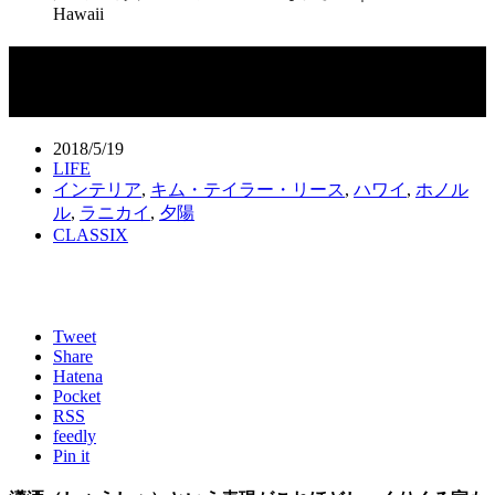
Hawaii
人気の雑貨店オーナーの瀟洒な住まい
｜Honolulu, Hawaii
2018/5/19
LIFE
インテリア
,
キム・テイラー・リース
,
ハワイ
,
ホノル
ル
,
ラニカイ
,
夕陽
CLASSIX
Tweet
Share
Hatena
Pocket
RSS
feedly
Pin it