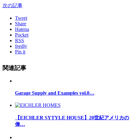
次の記事
Tweet
Share
Hatena
Pocket
RSS
feedly
Pin it
関連記事
Garage Supply and Examples vol.0…
【EICHLER SYTYLE HOUSE】20世紀アメリカの
偉…