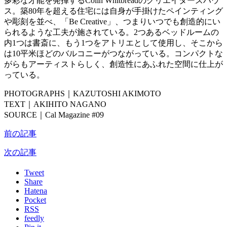
多彩な才能を発揮するColin Whitbreadのクリエイターズハウ
ス。築80年を超える住宅には自身が手掛けたペインティング
や彫刻を並べ、「Be Creative」、つまりいつでも創造的にい
られるような工夫が施されている。2つあるベッドルームの
内1つは書斎に、もう1つをアトリエとして使用し、そこから
は10平米ほどのバルコニーがつながっている。コンパクトな
がらもアーティストらしく、創造性にあふれた空間に仕上が
っている。
PHOTOGRAPHS｜KAZUTOSHI AKIMOTO
TEXT｜AKIHITO NAGANO
SOURCE｜Cal Magazine #09
前の記事
次の記事
Tweet
Share
Hatena
Pocket
RSS
feedly