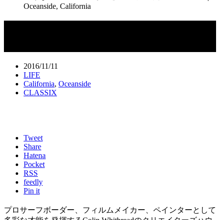
Oceanside, California
多彩なアーティストが潜む、クリエイ
ターズハウス｜Oceanside, California
2016/11/11
LIFE
California
,
Oceanside
CLASSIX
Tweet
Share
Hatena
Pocket
RSS
feedly
Pin it
プロサーフボーダー、フィルムメイカー、ペインターとして