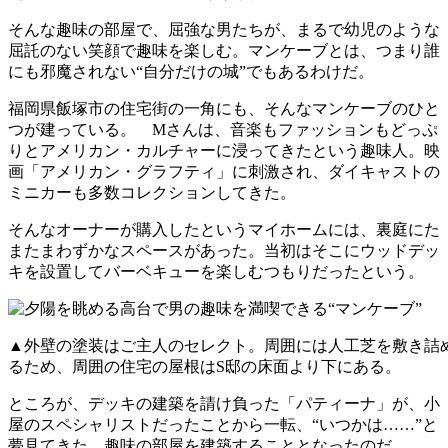
そんな趣味の部屋で、屈強な男たちが、まるで幼児のような
屈託のない笑顔で趣味を楽しむ。マンケーブとは、つまり誰
にも邪魔されない“自分だけの城”でもあるわけだ。
福岡県飯塚市の住宅街の一角にも、そんなマンケーブのひと
つが建っている。 Mさんは、音楽もファッションもどっぷ
りとアメリカン・カルチャーに浸ってきたという趣味人。映
画「アメリカン・グラフティ」に刺激され、ダイキャストの
ミニカーも多数コレクションしてきた。
そんなオーナーが購入したというマイホームには、裏庭にた
またまわずかなスペースがあった。当初はそこにウッドデッ
キを設置してバーベキューを楽しむつもりだったという。
▲外壁の塗装はご主人のセレクト。周囲には人工芝を敷き詰
るため、周囲の住宅の屋根はS邸の床面より下にある。
ところが、デッキの建築を請け負った「パティーナ」が、小
屋のスペシャリストだったことから一転、“いつかは……”と
夢見てきた、趣味の部屋を建築することとなったのだ。