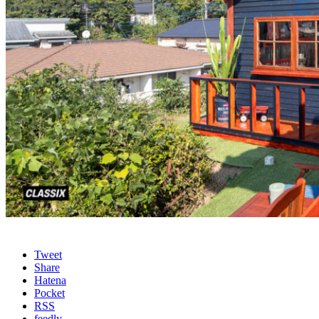
Tweet
Share
Hatena
Pocket
RSS
feedly