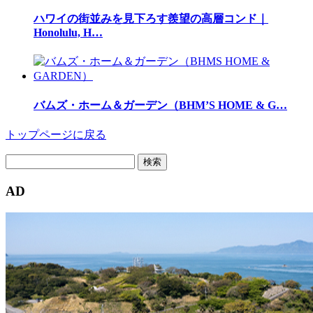
ハワイの街並みを見下ろす羨望の高層コンド｜
Honolulu, H…
バムズ・ホーム＆ガーデン（BHM’S HOME & G…
トップページに戻る
検
索:
AD