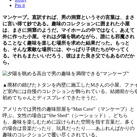
Pin it
マンケーブ。直訳すれば、男の洞窟というその言葉は、まさ
に言い得て妙である。趣味のコレクションに囲まれた小屋
は、まさに洞窟のようだ。マイホームの中ではなく、あえて
外に作った小屋。それは夕陽を眺めながら、誰にも邪魔され
ることなく趣味を楽しむ場所を求めた結果だった。もっと
も、そんな素敵な場所には、やっぱり子供たちがやってく
る。それもまたいいだろう、彼はまた良き父でもあるのだか
ら。
▲廃材の錆びたトタンを内壁に施工したMさんの小屋。ファ
ど室内には自慢のコレクションが飾られている。結婚前から
初めてちゃんとディスプレイできたそうだ。
アメリカでは男性の趣味部屋を“Man Cave”（マンケーブ）と
呼ぶ。女性の場合は“She Shed”（シーシェッド）。どちら
も、趣味を楽しむために設けられた空間を指す言葉だ。多く
の場合は音楽だったり、玩具だったり……あふれんばかりの
趣味のコレクションで覆い尽くされている。