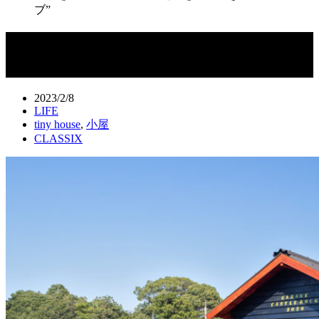
ブ”
夕陽を眺める高台で男の趣味を満喫で
きる“マンケーブ”
2023/2/8
LIFE
tiny house
,
小屋
CLASSIX