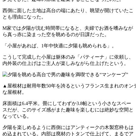
西側に面した土地は高台の端にあたり、眺望が開けていたこ
とも理由になった。
M家では夕陽が沈む時間帯になると、夫婦でお酒を嗜みなが
ら真っ赤に染まった空を眺めるのが日課だった。
「小屋があれば、1年中快適に夕陽も眺められる」。
こうして完成した小屋は躯体のみ「パティーナ」に依頼し、
内外装の仕上げはご主人が楽しみながら仕上げたという。
▲屋根材は耐用年数50年を誇るというフランス生まれのオン
な屋根材。
床面積は6.4平米。畳にしてわずか3.8帖という小さなスペー
スだが、このサイズ感がまた趣味を楽しむには絶妙な空間と
なっている。
夕陽を楽しめるように西側にはアンティークの木製窓枠もは
め込まれている。内部は廃材のトタンで仕上げて、まるでア