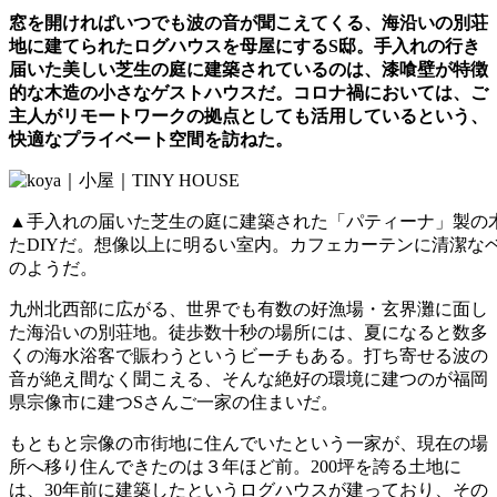
窓を開ければいつでも波の音が聞こえてくる、海沿いの別荘
地に建てられたログハウスを母屋にするS邸。手入れの行き
届いた美しい芝生の庭に建築されているのは、漆喰壁が特徴
的な木造の小さなゲストハウスだ。コロナ禍においては、ご
主人がリモートワークの拠点としても活用しているという、
快適なプライベート空間を訪ねた。
▲手入れの届いた芝生の庭に建築された「パティーナ」製の
たDIYだ。想像以上に明るい室内。カフェカーテンに清潔な
のようだ。
九州北西部に広がる、世界でも有数の好漁場・玄界灘に面し
た海沿いの別荘地。徒歩数十秒の場所には、夏になると数多
くの海水浴客で賑わうというビーチもある。打ち寄せる波の
音が絶え間なく聞こえる、そんな絶好の環境に建つのが福岡
県宗像市に建つSさんご一家の住まいだ。
もともと宗像の市街地に住んでいたという一家が、現在の場
所へ移り住んできたのは３年ほど前。200坪を誇る土地に
は、30年前に建築したというログハウスが建っており、その