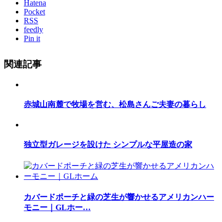
Hatena
Pocket
RSS
feedly
Pin it
関連記事
赤城山南麓で牧場を営む、松島さんご夫妻の暮らし
独立型ガレージを設けた シンプルな平屋造の家
カバードポーチと緑の芝生が響かせるアメリカンハー
モニー｜GLホー…