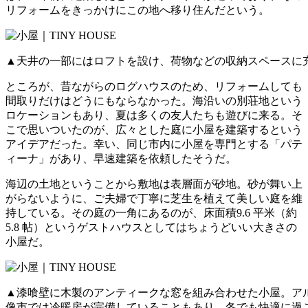
リフォームをきっかけにこの地へ移り住んだという。
▲天井の一部にはロフトを設け、荷物などの収納スペースに
ところが、昔ながらのログハウスのため、リフォームしても
間取りだけはどうにもならなかった。海沿いの別荘地という
ロケーションもあり、夏は多くの友人たちも遊びに来る。そ
こで思いついたのが、広々とした庭に小屋を建築するという
アイデアだった。幸い、同じ市内に小屋を専門とする「パテ
ィーナ」があり、早速建築を依頼したそうだ。
海辺の土地ということから敷地は表層面が砂地。砂が舞い上
がらないように、ご夫婦で丁寧に芝生を植えて美しい庭を維
持している。その庭の一角にあるのが、床面積9.6 平米（約
5.8 帖）というゲストハウスとしてはちょうどいい大きさの
小屋だ。
▲漆喰壁に木製のアンティークな窓を組み合わせた小屋。ア
像市では冷暖房が完備していることもあり、冬でも快適に過