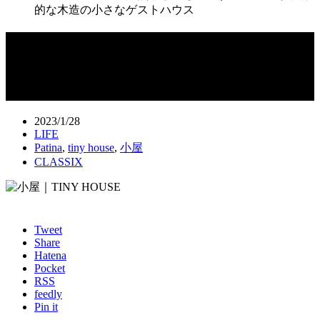
的な木造の小さなゲストハウス
リモートワークの拠点としても活躍す
る,漆喰壁が特徴的な木造の小さなゲス
トハウス
2023/1/28
LIFE
Patina
,
tiny house
,
小屋
CLASSIX
Tweet
Share
Hatena
Pocket
RSS
feedly
Pin it