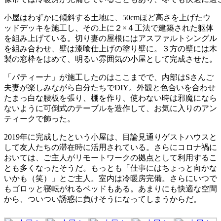
小屋はわずかに傾斜する土地に、50cmほど高さを上げたウ
ッドデッキを施工し、その上に２×４工法で建築された躯体
を組み上げている。切り妻の屋根にはアスファルトシングル
を組み合わせ、壁は漆喰仕上げの塗り壁に。３方の壁には木
製の窓枠をはめて、明るい雰囲気の小屋として完成させた。
「パティーナ」が施工したのはここまでで、内部はSさんご
夫妻が楽しみながら自分たちでDIY。外観と色合いを合わせ
たまっ白な腰板を張り、棚を作り、使わない時は邪魔になら
ないように可倒式のテーブルを造作して、お気に入りのアン
ティークで飾った。
2019年に完成したという小屋は、目論見通りゲストハウスと
して友人たちの滞在時に活用されている。さらにコロナ禍に
おいては、ご主人がリモートワークの拠点として利用するこ
とも多くなったそうだ。もっとも「仕事にはちょっと向かな
いかも（笑）」とご主人。室内は冷暖房完備。さらにいつで
もゴロッと寝転がれるベッドもある。あまりにも快適な空間
から、ついつい誘惑に負けそうになってしまうからだ。