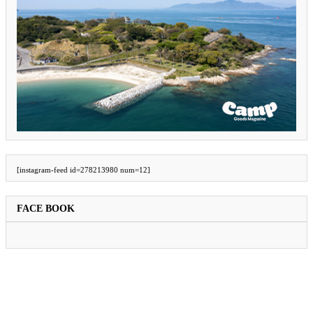
[instagram-feed id=278213980 num=12]
FACE BOOK