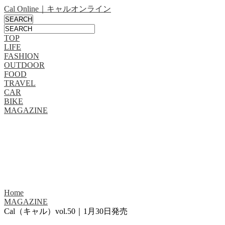
Cal Online｜キャルオンライン
TOP
LIFE
FASHION
OUTDOOR
FOOD
TRAVEL
CAR
BIKE
MAGAZINE
Home
MAGAZINE
Cal（キャル）vol.50｜1月30日発売