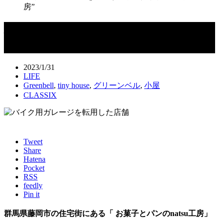
房”
バイク用ガレージを活用して手に入れ
た“夢の菓子工房”
2023/1/31
LIFE
Greenbell
,
tiny house
,
グリーンベル
,
小屋
CLASSIX
Tweet
Share
Hatena
Pocket
RSS
feedly
Pin it
群馬県藤岡市の住宅街にある「 お菓子とパンのnatsu工房」