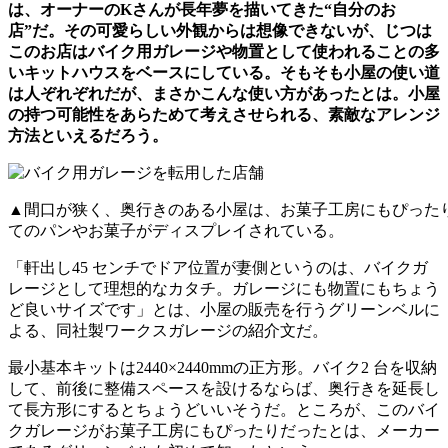
は、オーナーのKさんが長年夢を描いてきた“自分のお
店”だ。その可愛らしい外観からは想像できないが、じつは
このお店はバイク用ガレージや物置として使われることの多
いキットハウスをベースにしている。そもそも小屋の使い道
は人ぞれぞれだが、まさかこんな使い方があったとは。小屋
の持つ可能性をあらためて考えさせられる、素敵なアレンジ
方法といえるだろう。
▲間口が狭く、奥行きのある小屋は、お菓子工房にもぴった
てのパンやお菓子がディスプレイされている。
「軒出し45 センチでドア位置が妻側というのは、バイクガ
レージとして理想的なカタチ。ガレージにも物置にもちょう
ど良いサイズです」とは、小屋の販売を行うグリーンベルに
よる、同社製ワークスガレージの紹介文だ。
最小基本キットは2440×2440mmの正方形。バイク2 台を収納
して、前後に整備スペースを設けるならば、奥行きを延長し
て長方形にするとちょうどいいそうだ。ところが、このバイ
クガレージがお菓子工房にもぴったりだったとは、メーカー