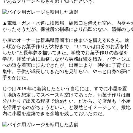
であるグリーンベルも初めて知ったという。
▲電気・ガス・水道に換気扇、給気口を備えた室内。内壁や
かったそうだが、保健所の指導により凸凹のない、清掃のし
小屋のオーナーは群馬県藤岡市に住まいを構えるKさん。幼
い頃からお菓子作りが大好きで、“ いつかは自分のお店を持
ちたい”と長年夢を描いてきた。学校でお菓子作りの基礎を
学び、洋菓子店に勤務しながら実務経験を積み、パティシエ
への道を着実に歩んできたが、出産により一時的に子育てに
集中。子供が成長してきたのを見計らい、やっと自身の夢に
手をかけた。
じつは2018 年に新築したという自宅には、すでに小屋を置
く場所を想定してスペースを空けてあった。お菓子作りは自
分ひとりで出来る程度で始めたい。だからこそ店舗も「小屋
を活用するのがちょうどいい」と漠然とイメージして、敷地
内に小屋を建築できる余地を残しておいたのだ。