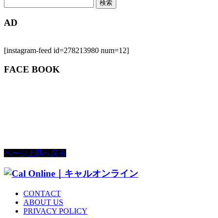
検
索:
AD
[instagram-feed id=278213980 num=12]
FACE BOOK
ページ上部へ戻る
CONTACT
ABOUT US
PRIVACY POLICY