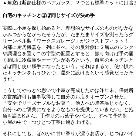
▲角窓は断熱仕様のペアガラス。２つとも標準キットには含
自宅のキッチンとほぼ同じサイズが決め手
実際に小屋を探し始めると、理想的なサイズのものがなかな
かみつからなかったそうだが、たまたまサイズを測ったらグ
リーンベル製「ワークスガレージ」がジャストフィット！
内部に厨房機器を一列に並べ、その反対側に２層式のシンク
や調理台を置くニの字型の配置とすると、振り向けば手の届
く範囲に冷蔵庫やオーブンがあるという、自宅のキッチンと
ほぼ同じ使い勝手になったという。それはまるで、使い慣れ
たキッチンをもうひとつ、屋外に設けるという感覚だったそ
うだ。
こうしてやっとの思いで小屋が完成したのは昨年末。保健所
の営業許可も無事取得して自分のお店をオープンさせた。
「安全でリーズナブルなお菓子。他人への贈答品じゃなく、
自分へのご褒美になるようなものを提供していきたい」と抱
負を語るKさん。手作りのお菓子やパンは、すべて予約制。
小屋の中で一つひとつ丁寧に焼き上げる。
それにしても、ほのかに甘い香りが漂うお店が、じつはバイ