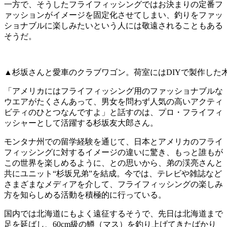
一方で、そうしたフライフィッシングではお決まりの定番フ
ァッションがイメージを固定化させてしまい、釣りをファッ
ショナブルに楽しみたいという人には敬遠されることもある
そうだ。
▲杉坂さんと愛車のクラブワゴン。荷室にはDIYで製作した
「アメリカにはフライフィッシング用のファッショナブルな
ウエアがたくさんあって、男女を問わず人気の高いアクティ
ビティのひとつなんですよ」と話すのは、プロ・フライフィ
ッシャーとして活躍する杉坂友大郎さん。
モンタナ州での留学経験を通じて、日本とアメリカのフライ
フィッシングに対するイメージの違いに驚き、もっと誰もが
この世界を楽しめるように、との思いから、弟の渓亮さんと
共にユニット“杉坂兄弟”を結成。今では、テレビや雑誌など
さまざまなメディアを介して、フライフィッシングの楽しみ
方を知らしめる活動を積極的に行っている。
国内では北海道にもよく遠征するそうで、先日は北海道まで
足を延ばし、60cm級の鱒（マス）を釣り上げてきたばかり