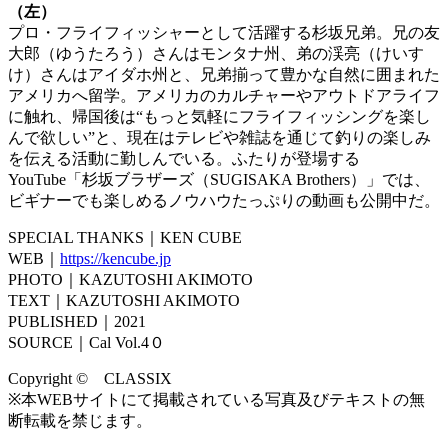
（左）
プロ・フライフィッシャーとして活躍する杉坂兄弟。兄の友
大郎（ゆうたろう）さんはモンタナ州、弟の渓亮（けいす
け）さんはアイダホ州と、兄弟揃って豊かな自然に囲まれた
アメリカへ留学。アメリカのカルチャーやアウトドアライフ
に触れ、帰国後は“もっと気軽にフライフィッシングを楽し
んで欲しい”と、現在はテレビや雑誌を通じて釣りの楽しみ
を伝える活動に勤しんでいる。ふたりが登場する
YouTube「杉坂ブラザーズ（SUGISAKA Brothers）」では、
ビギナーでも楽しめるノウハウたっぷりの動画も公開中だ。
SPECIAL THANKS｜KEN CUBE
WEB｜
https://kencube.jp
PHOTO｜KAZUTOSHI AKIMOTO
TEXT｜KAZUTOSHI AKIMOTO
PUBLISHED｜2021
SOURCE｜Cal Vol.4０
Copyright © CLASSIX
※本WEBサイトにて掲載されている写真及びテキストの無
断転載を禁じます。