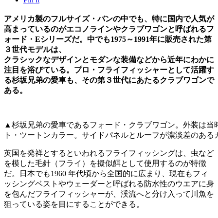
アメリカ製のフルサイズ・バンの中でも、特に国内で人気が
高まっているのがエコノラインやクラブワゴンと呼ばれるフ
ォード・Eシリーズだ。中でも1975～1991年に販売された第
３世代モデルは、
クラシックなデザインとモダンな装備などから近年にわかに
注目を浴びている。プロ・フライフィッシャーとして活躍す
る杉坂兄弟の愛車も、その第３世代にあたるクラブワゴンで
ある。
▲杉坂兄弟の愛車であるフォード・クラブワゴン。外装は当
ト・ツートンカラー。サイドパネルとルーフが濃淡差のある
英国を発祥とするといわれるフライフィッシングは、虫など
を模した毛針（フライ）を擬似餌として使用するのが特徴
だ。日本でも1960 年代頃から全国的に広まり、現在もフィ
ッシングベストやウェーダーと呼ばれる防水性のウエアに身
を包んだフライフィッシャーが、渓流へと分け入って川魚を
狙っている姿を目にすることができる。