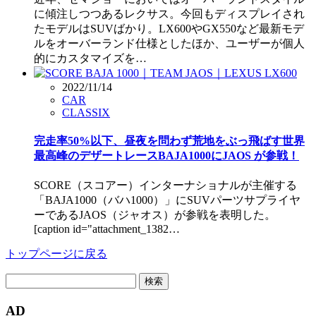
に傾注しつつあるレクサス。今回もディスプレイされ
たモデルはSUVばかり。LX600やGX550など最新モデ
ルをオーバーランド仕様としたほか、ユーザーが個人
的にカスタマイズを…
2022/11/14
CAR
CLASSIX
完走率50%以下、昼夜を問わず荒地をぶっ飛ばす世界
最高峰のデザートレースBAJA1000にJAOS が参戦！
SCORE（スコアー）インターナショナルが主催する
「BAJA1000（バハ1000）」にSUVパーツサプライヤ
ーであるJAOS（ジャオス）が参戦を表明した。
[caption id="attachment_1382…
トップページに戻る
検
索:
AD