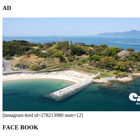
索:
AD
[instagram-feed id=278213980 num=12]
FACE BOOK