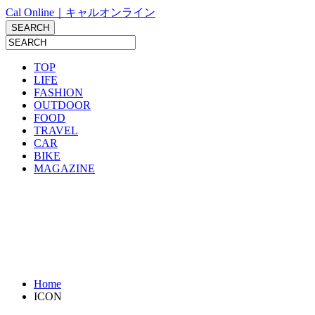
Cal Online｜キャルオンライン
TOP
LIFE
FASHION
OUTDOOR
FOOD
TRAVEL
CAR
BIKE
MAGAZINE
Home
ICON