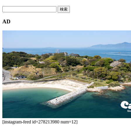
検
索:
AD
[instagram-feed id=278213980 num=12]