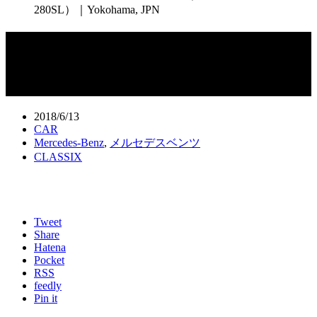
280SL）｜Yokohama, JPN
1970 メルセデスベンツ 280SL（1970
Mercedes-Benz 280SL）｜Yokohama,
JPN
2018/6/13
CAR
Mercedes-Benz
,
メルセデスベンツ
CLASSIX
Tweet
Share
Hatena
Pocket
RSS
feedly
Pin it