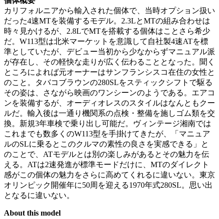
個体概要
カリフォルニアから輸入された個体で、当時オプション扱い
だった4速MTを装備するモデル。2.3LとMTの組み合わせは
時々見かけるが、2.8LでMTを搭載する個体はことさら希少
だ。W113型は北米マーケットを意識して自社製4速ATを標
準としていたが、デビュー当初から少なからずマニュアル派
が存在し、その軽快な走りが広く伝わることとなった。聞く
ところによれば元オーナーはサンフランシスコ在住の女性と
のこと。タバコブラウンの280SLをスティックシフトで駆る
その姿は、さながら映画のワンシーンのようである。エアコ
ンを装備するが、オーディオレスのスタイルはなんともクー
ルだ。輸入後は一通り機関系の点検・整備を施しゴム類を交
換。新規3年車検で乗り出し可能だ。ヴィンテージ湘南では
これまでも数多くのW113型を手掛けてきたが、「マニュア
ルのSLに乗るとこのクルマの素性の良さを実感できる」と
のことで、ATモデルとは別の楽しみがあるとその魅力を伝
える。ATは2速発進が標準モードだけに、MTのダイレクト
感がこの個体の魅力をさらに高めてくれるに違いない。東京
オリンピック開催年に50周を迎える1970年式280SL。思い出
となるに違いない。
About this model