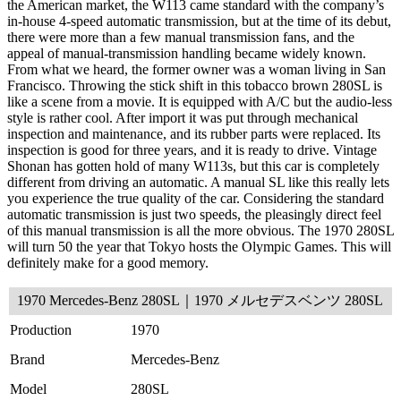
the American market, the W113 came standard with the company’s
in-house 4-speed automatic transmission, but at the time of its debut,
there were more than a few manual transmission fans, and the
appeal of manual-transmission handling became widely known.
From what we heard, the former owner was a woman living in San
Francisco. Throwing the stick shift in this tobacco brown 280SL is
like a scene from a movie. It is equipped with A/C but the audio-less
style is rather cool. After import it was put through mechanical
inspection and maintenance, and its rubber parts were replaced. Its
inspection is good for three years, and it is ready to drive. Vintage
Shonan has gotten hold of many W113s, but this car is completely
different from driving an automatic. A manual SL like this really lets
you experience the true quality of the car. Considering the standard
automatic transmission is just two speeds, the pleasingly direct feel
of this manual transmission is all the more obvious. The 1970 280SL
will turn 50 the year that Tokyo hosts the Olympic Games. This will
definitely make for a good memory.
1970 Mercedes-Benz 280SL｜1970 メルセデスベンツ 280SL
Production
1970
Brand
Mercedes-Benz
Model
280SL