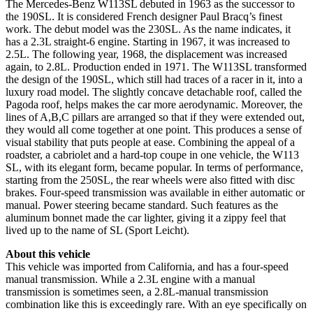
The Mercedes-Benz W113SL debuted in 1963 as the successor to
the 190SL. It is considered French designer Paul Bracq’s finest
work. The debut model was the 230SL. As the name indicates, it
has a 2.3L straight-6 engine. Starting in 1967, it was increased to
2.5L. The following year, 1968, the displacement was increased
again, to 2.8L. Production ended in 1971. The W113SL transformed
the design of the 190SL, which still had traces of a racer in it, into a
luxury road model. The slightly concave detachable roof, called the
Pagoda roof, helps makes the car more aerodynamic. Moreover, the
lines of A,B,C pillars are arranged so that if they were extended out,
they would all come together at one point. This produces a sense of
visual stability that puts people at ease. Combining the appeal of a
roadster, a cabriolet and a hard-top coupe in one vehicle, the W113
SL, with its elegant form, became popular. In terms of performance,
starting from the 250SL, the rear wheels were also fitted with disc
brakes. Four-speed transmission was available in either automatic or
manual. Power steering became standard. Such features as the
aluminum bonnet made the car lighter, giving it a zippy feel that
lived up to the name of SL (Sport Leicht).
About this vehicle
This vehicle was imported from California, and has a four-speed
manual transmission. While a 2.3L engine with a manual
transmission is sometimes seen, a 2.8L-manual transmission
combination like this is exceedingly rare. With an eye specifically on