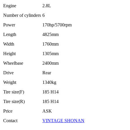
Engine
2.8L
Number of cylinders
6
Power
170hp/5700rpm
Length
4825mm
Width
1760mm
Height
1305mm
Wheelbase
2400mm
Drive
Rear
Weight
1340kg
Tire size(F)
185 H14
Tire size(R)
185 H14
Price
ASK
Contact
VINTAGE SHONAN