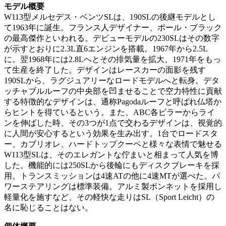
モデル概要
W113型メルセデス・ベンツSLは、190SLの後継モデルとし
て1963年に誕生。フランス人デザイナー、ポール・ブラック
の最高傑作といわれる。デビューモデルの230SLはその数字
が示すとおりに2.3L直6エンジンを搭載。1967年から2.5L
に。翌1968年には2.8Lへとその排気量を拡大。1971年をもっ
て生産を終了した。デザインはレースカーの面影を残す
190SLから、ラグジュアリーなロードモデルへと転身。デタ
ッチャブルルーフの中央部を凹ませることで空力特性に貢献
する特徴的なデザインは、通称Pagodaルーフと呼ばれ仏塔か
らヒントを得ているという。また、ABC各ピラーからライ
ンを伸ばした時、その3つが1点で交わるデザインは、視覚的
に人間が安心するという効果を生み出す。1台でロードスタ
ー、カブリオレ、ハードトップクーペと様々な表情で魅せる
W113型SLは、そのエレガントな佇まいと相まって人気を博
した。機能的には250SLから後輪にもディスクブレーキを採
用。トランスミッションは4速ATの他に4速MTが選べた。パ
ワーステアリングは標準装備。アルミ製ボンネットを採用し
軽量化を施すなど、その軽快な走りはSL（Sport Leicht）の
名に恥じることはない。