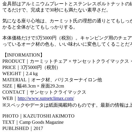
金具部はアルミニウムプレートとステンレスボルトナットの
てるだけで、完成まで30秒にも満たない素早さだ。
気になる座り心地は、カーミット氏の理想の通りとてもしっ
かると全体がとてもしっかりする。
本体価格だけで3万5000円（税別）。キャンピング用のチ
っているオーク材の色も、いい味わいに変色してくることだ
【INFORMATION】
PRODUCT｜カーミットチェア × サンセットクライマックス・ゴールド
PRICE｜3万5000円（税別）
WEIGHT｜2.4 kg
MATERIAL｜オーク材、バリスターナイロン他
SIZE｜幅48.3cm × 座面29.2cm
CONTACT｜サンセットクライマックス
WEB｜
http://www.sunsetclimax.com/
※スペックやデータは紙面掲載時のものです。最新の情報は上
PHOTO｜KAZUTOSHI AKIMOTO
TEXT｜Camp Goods Magazine
PUBLISHED｜2017