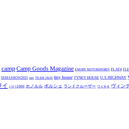
camp
Camp Goods Magazine
a
FLAT4
FL
EMORY MOTORSPORTS
tiny house
TYNEY HOUSE
U.S.HIGHWAY
SEMASHOW2025
suv
TEAM JAOS
ワイ
ヴィン
ポルシェ
ホノルル
バハ1000
ランドクルーザー
ワイキキ