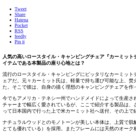
Tweet
Share
Hatena
Pocket
RSS
feedly
Pin it
人気の高いロースタイル・キャンピングチェア『カーミット
イテムである本製品の座り心地とは？
流行のロースタイル・キャンピングにピッタリなカーミットチ
ェアだ。元々カーミット氏は、軽量で持ち運び可能な上、焚
た。そこで彼は、自身の描く理想のキャンピングチェアを作
今でもアメリカ・テネシー州でハンドメイドによって生産さ
チャーまで幅広く愛されているが、ここで紹介する製品は、
って日本国内で行った上で米カーミット社へ送付、その上で
ナチュラルウッドとのモノトーンが美しい本体は、上質で肌
とても優れている）を採用。またフレームには天然のオーク