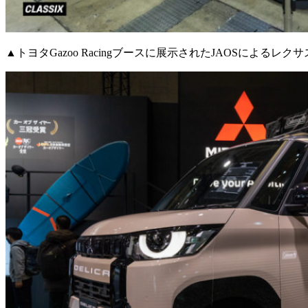
▲トヨタGazoo Racingブースに展示されたJAOSによるレクサ