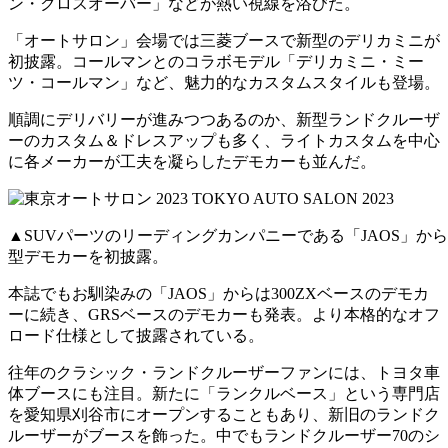
ン・クロスオーバー」などが熱い視線を浴びた。
「オートサロン」会場では三菱ブースで新型のデリカミニが
初披露。コールマンとのコラボモデル「デリカミニ・ミー
ツ・コールマン」など、魅力的なカスタムスタイルも登場。
順調にデリバリーが進みつつあるのか、新型ランドクルーザ
ーのカスタム＆ドレスアップも多く、ライトカスタムを中心
に各メーカーが工夫を凝らしたデモカーも並んだ。
▲SUVパーツのリーディングカンパニーである「JAOS」から
型デモカーを初披露。
本誌でもお馴染みの「JAOS」からは300ZXベースのデモカ
ーに続き、GRSベースのデモカーも発表。より本格的なオフ
ロード仕様として披露されている。
往年のクラシック・ランドクルーザーファンには、トヨタ車
体ブースにも注目。新たに「ランクルベース」という専門店
を愛知県刈谷市にオープンすることもあり、新旧のランドク
ルーザーがブースを飾った。中でもランドクルーザー70のシ