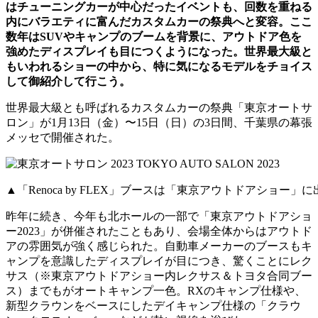
はチューニングカーが中心だったイベントも、回数を重ねる
内にバラエティに富んだカスタムカーの祭典へと変容。ここ
数年はSUVやキャンプのブームを背景に、アウトドア色を
強めたディスプレイも目につくようになった。世界最大級と
もいわれるショーの中から、特に気になるモデルをチョイス
して御紹介して行こう。
世界最大級とも呼ばれるカスタムカーの祭典「東京オートサ
ロン」が1月13日（金）〜15日（日）の3日間、千葉県の幕張
メッセで開催された。
▲「Renoca by FLEX」ブースは「東京アウトドアショー」
昨年に続き、今年も北ホールの一部で「東京アウトドアショ
ー2023」が併催されたこともあり、会場全体からはアウトド
アの雰囲気が強く感じられた。自動車メーカーのブースもキ
ャンプを意識したディスプレイが目につき、驚くことにレク
サス（※東京アウトドアショー内レクサス＆トヨタ合同ブー
ス）までもがオートキャンプ一色。RXのキャンプ仕様や、
新型クラウンをベースにしたデイキャンプ仕様の「クラウ