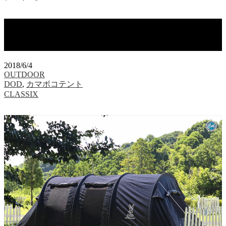
【TRY OUT!】斬新な漆黒カラーのテン
ト「DOD・カマボコテント 2」
2018/6/4
OUTDOOR
DOD
,
カマボコテント
CLASSIX