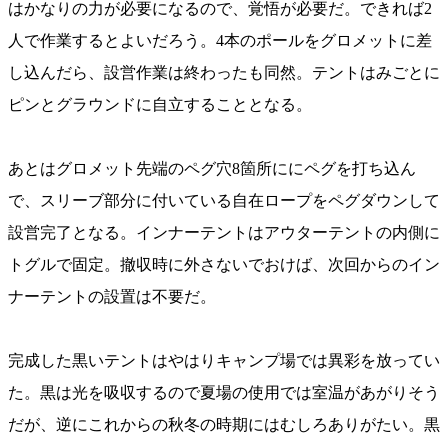
はかなりの力が必要になるので、覚悟が必要だ。できれば2
人で作業するとよいだろう。4本のポールをグロメットに差
し込んだら、設営作業は終わったも同然。テントはみごとに
ピンとグラウンドに自立することとなる。
あとはグロメット先端のペグ穴8箇所ににペグを打ち込ん
で、スリーブ部分に付いている自在ロープをペグダウンして
設営完了となる。インナーテントはアウターテントの内側に
トグルで固定。撤収時に外さないでおけば、次回からのイン
ナーテントの設置は不要だ。
完成した黒いテントはやはりキャンプ場では異彩を放ってい
た。黒は光を吸収するので夏場の使用では室温があがりそう
だが、逆にこれからの秋冬の時期にはむしろありがたい。黒