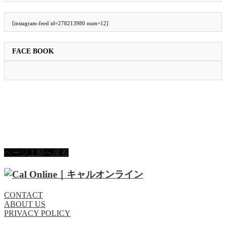
[instagram-feed id=278213980 num=12]
FACE BOOK
ページ上部へ戻る
CONTACT
ABOUT US
PRIVACY POLICY