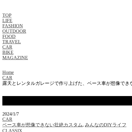
TOP
LIFE
FASHION
OUTDOOR
FOOD
TRAVEL
CAR
BIKE
MAGAZINE
Home
CAR
露天とレンタルガレージで作り上げた、ベース車が想像できな
露天とレンタルガレージで作り上げた、
2024/1/7
CAR
ベース車が想像できない壮絶カスタム
,
みんなのDIYライフ
CLASSIX