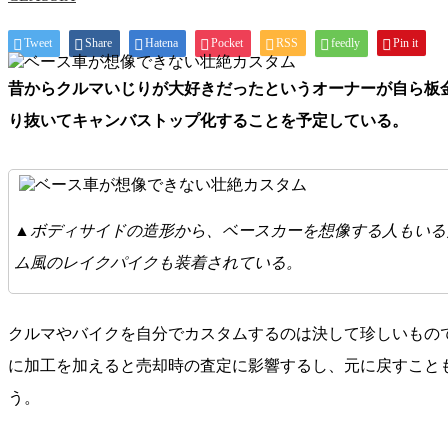
Tweet
Share
Hatena
Pocket
RSS
feedly
Pin it
昔からクルマいじりが大好きだったというオーナーが自ら板
り抜いてキャンバストップ化することを予定している。
▲ボディサイドの造形から、ベースカーを想像する人もいる
ム風のレイクパイクも装着されている。
クルマやバイクを自分でカスタムするのは決して珍しいもの
に加工を加えると売却時の査定に影響するし、元に戻すこと
う。