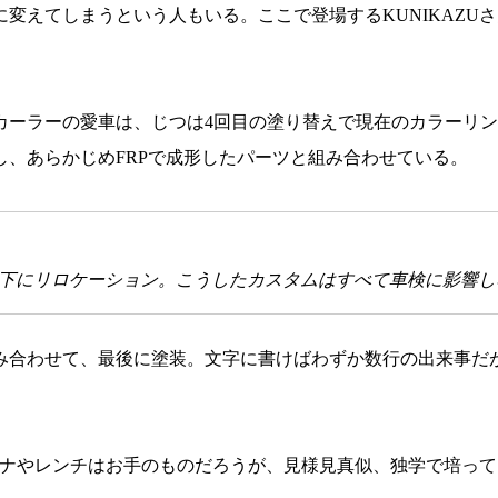
変えてしまうという人もいる。ここで登場するKUNIKAZU
カーラーの愛車は、じつは4回目の塗り替えで現在のカラーリ
、あらかじめFRPで成形したパーツと組み合わせている。
下にリロケーション。こうしたカスタムはすべて車検に影響し
み合わせて、最後に塗装。文字に書けばわずか数行の出来事だ
スパナやレンチはお手のものだろうが、見様見真似、独学で培っ