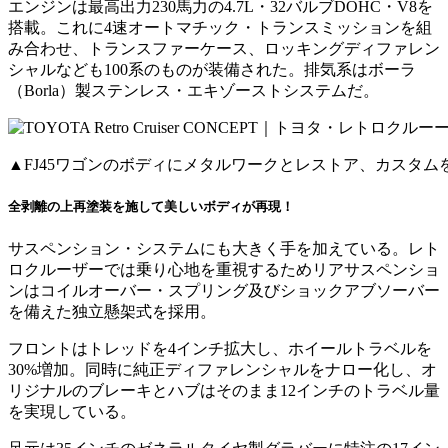
エンジンは最高出力230馬力の4.7L・32バルブDOHC・V8を
搭載。これに4速オートマチック・トランスミッションを組
み合わせ、トランスファーケース、ロッキングディファレン
シャルなども100系のものが装備された。排気系はボーラ
（Borla）製ステンレス・エキゾーストシステムだ。
▲FJ45ワゴンのボディにメタルワークとレストア、カスタム
全剥離の上再塗装を施して美しいボディが再現！
サスペンション・システムにも大きく手を加えている。レト
ロクルーザーでは乗り心地を重視するためリアサスペンショ
ンはコイルオーバー・スプリング及びショックアブソーバー
を備えた独立懸架式を採用。
フロントはトレッドを4インチ拡大し、ホイールトラベルを
30%増加。同時に純正ディファレンシャルをナロー化し、オ
リジナルのブレーキとハブはそのまま12インチのトラベル量
を実現している。