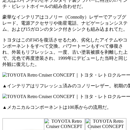
足元は35インチのゼネラルタイヤ製グラバーに特注の17イン
チ・ビレットホイールの組み合わせだ。
豪華なインテリアはコノリー（Connolly）レザーでアップグ
レード。電源アクセサリや衛星電話、ナビゲーションシステ
ム、および15ガロンのタンク付きシンクも組み込まれてた。
トヨタはこのFJ45を復活させるため、劣化したアイテムやコ
ンポーネントをすべて交換。パワートーンもすべて修復さ
れ、外装もリフレッシュ。一度、古い塗装被膜を剥離した上
で、元色で再度塗装され、1999年にデビューした当時と同じ
外観に復元した。
▲インテリアはリフレッシュ済みのコノリーレザー。初期の
▲メカニカルコンポーネントは100系からの流用だ。