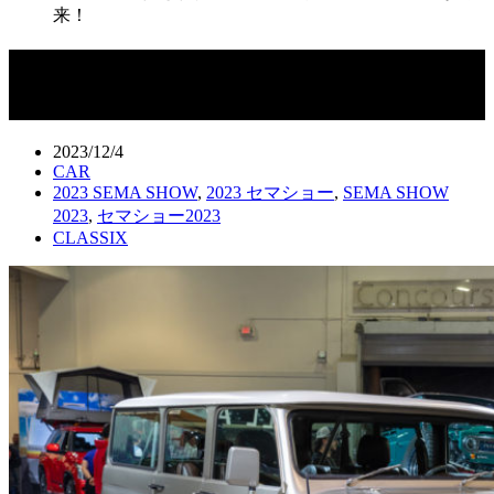
来！
1999年に製作されたレストモッド
「FJ45ワゴン」が再来！
2023/12/4
CAR
2023 SEMA SHOW
,
2023 セマショー
,
SEMA SHOW
2023
,
セマショー2023
CLASSIX