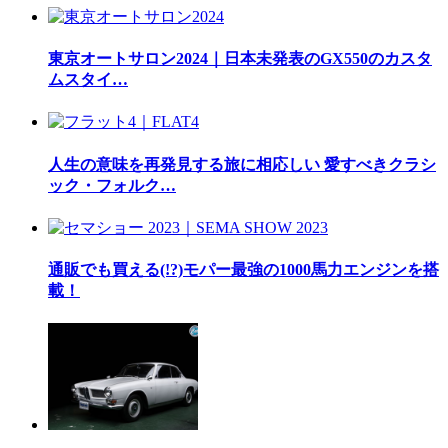
東京オートサロン2024｜日本未発表のGX550のカスタ
ムスタイ…
人生の意味を再発見する旅に相応しい 愛すべきクラシ
ック・フォルク…
通販でも買える(!?)モパー最強の1000馬力エンジンを搭
載！