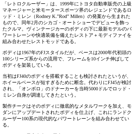
「レトロクルーザー」は、1999年にトヨタ自動車販売の上級
マネージャーと米モータースポーツ界のレジェンドであるロ
ッド・ミレン（Rodney K.”Rod” Millen）の発案から生まれた
もので、同年2月のシカゴ・オートショーでデビューを飾っ
たクルマ。ヴィンテージカーのボディの下に最新モデルのパ
ワートレーンや快適装備を備えたレストア＋モディファイを
組み合わせたレストモッドである。
ボディは1967年のFJスタイルだが、ベースは2000年代初頭の
100シリーズ系からの流用で、フレームを10インチ伸ばして
ボディを架装している。
当初はFJ40のボディを搭載することも検討されたというが、
ホイールベースが短すぎるために断念。代わりにFJ45が検討
され、「オンボロ」のドナーカーを当時5000ドルでロッド・
ミレン自身が調達してきたという。
製作チークはそのボディに徹底的なメタルワークを加え、モ
ダンにアップデートされたボディを仕上げ、これにランドク
ルーザー100系の現代的なパワートレーンを組み合わせてい
る。