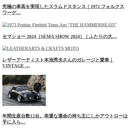
究極の車高を実現したスラムドスタンス｜1972 フォルクス
ワーゲ…
セマショー 2024（SEMA SHOW 2024）｜ふたりの大…
レザーアーティスト本池秀夫さんのガレージと愛車｜
VINTAGE …
年間生産台数12台。幸運な運命の持ち主にしかアウトローは
手に入ら…