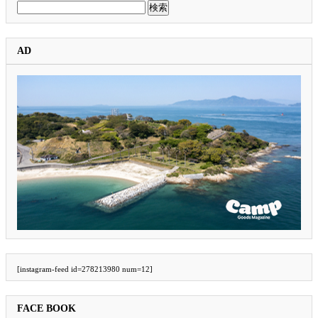
検
索:
AD
[instagram-feed id=278213980 num=12]
FACE BOOK