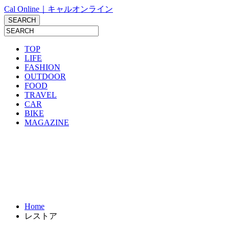
Cal Online｜キャルオンライン
TOP
LIFE
FASHION
OUTDOOR
FOOD
TRAVEL
CAR
BIKE
MAGAZINE
Home
レストア