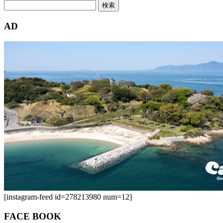
検
索:
AD
[instagram-feed id=278213980 num=12]
FACE BOOK