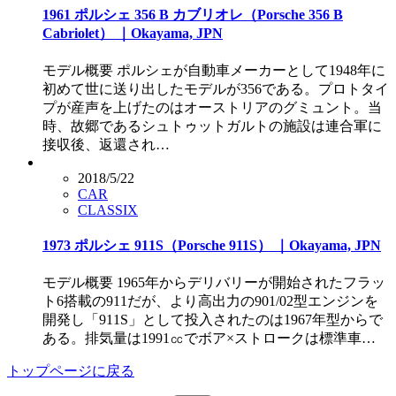
1961 ポルシェ 356 B カブリオレ（Porsche 356 B
Cabriolet） ｜Okayama, JPN
モデル概要 ポルシェが自動車メーカーとして1948年に
初めて世に送り出したモデルが356である。プロトタイ
プが産声を上げたのはオーストリアのグミュント。当
時、故郷であるシュトゥットガルトの施設は連合軍に
接収後、返還され…
2018/5/22
CAR
CLASSIX
1973 ポルシェ 911S（Porsche 911S） ｜Okayama, JPN
モデル概要 1965年からデリバリーが開始されたフラッ
ト6搭載の911だが、より高出力の901/02型エンジンを
開発し「911S」として投入されたのは1967年型からで
ある。排気量は1991㏄でボア×ストロークは標準車…
トップページに戻る