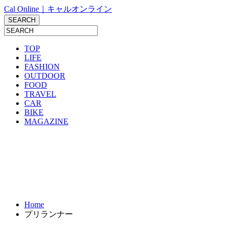
Cal Online｜キャルオンライン
TOP
LIFE
FASHION
OUTDOOR
FOOD
TRAVEL
CAR
BIKE
MAGAZINE
Home
プリランナー