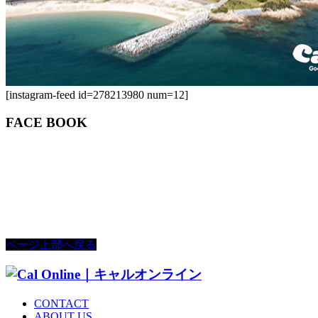
[instagram-feed id=278213980 num=12]
FACE BOOK
ページ上部へ戻る
CONTACT
ABOUT US