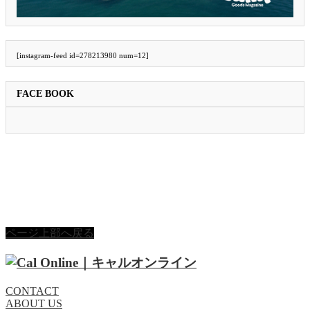
[instagram-feed id=278213980 num=12]
FACE BOOK
ページ上部へ戻る
CONTACT
ABOUT US