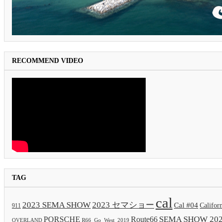
RECOMMEND VIDEO
TAG
cal
2023 SEMA SHOW
2023 セマショー
Cal #04
Califor
911
SEMA SHOW 20
PORSCHE
Route66
OVERLAND
R66_Go_West_2019