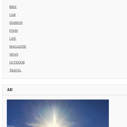
BIKE
CAR
FASHION
FOOD
LIFE
MAGAZINE
NEWS
OUTDOOR
TRAVEL
AD