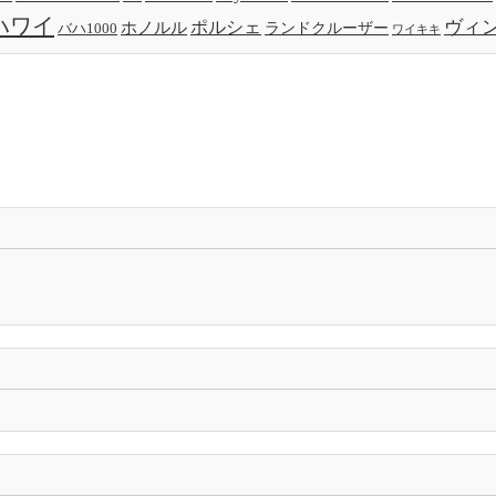
ハワイ
ヴィ
ポルシェ
ホノルル
バハ1000
ランドクルーザー
ワイキキ