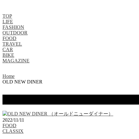
TOP
LIFE
FASHION
OUTDOOR
FOOD
TRAVEL
CAR
BIKE
MAGAZINE
Home
OLD NEW DINER
タグ：OLD NEW DINER
2022/11/11
FOOD
CLASSIX