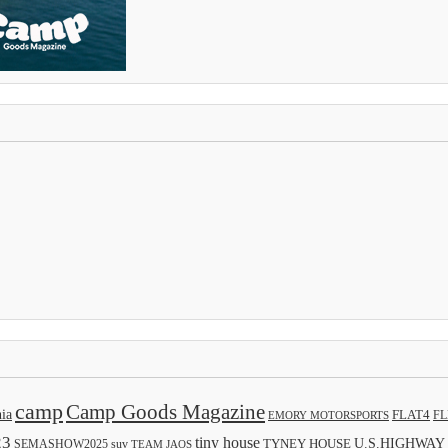
camp
Camp Goods Magazine
nia
FLAT4
FL
EMORY MOTORSPORTS
23
tiny house
TYNEY HOUSE
U.S.HIGHWAY
SEMASHOW2025
suv
TEAM JAOS