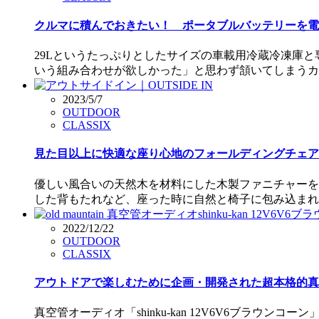
クルマに積んでおきたい！ ポータブルバッテリーを電
29Lというたっぷりとしたサイズの車載用冷蔵冷凍庫
いう組み合わせが欲しかった」と思わず頷いてしまうカ
2023/5/7
OUTDOOR
CLASSIX
見た目以上に快適な座り心地のフォールディングチェア
優しい風合いの天然木を材料にした木製ファニチャーを数
した背もたれなど、座った時に自然と椅子に包み込まれ
2022/12/22
OUTDOOR
CLASSIX
アウトドアで楽しむために企画・開発された超本格的真
真空管オーディオ「shinku-kan 12V6V6ブラ