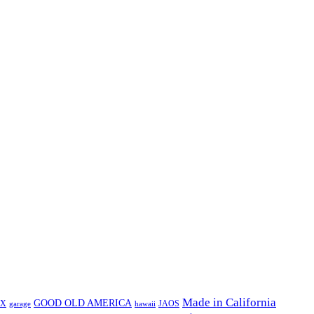
Made in California
GOOD OLD AMERICA
EX
JAOS
garage
hawaii