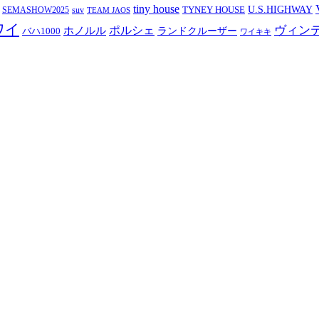
tiny house
TYNEY HOUSE
U.S.HIGHWAY
SEMASHOW2025
suv
TEAM JAOS
ワイ
ヴィン
ポルシェ
ホノルル
バハ1000
ランドクルーザー
ワイキキ