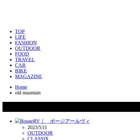
TOP
LIFE
FASHION
OUTDOOR
FOOD
TRAVEL
CAR
BIKE
MAGAZINE
Home
old mauntain
タグ：old mauntain
2023/5/11
OUTDOOR
CLASSIX